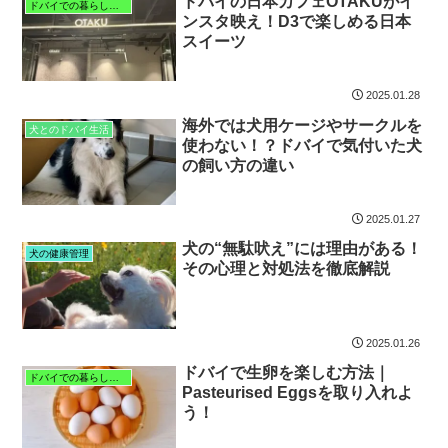
ドバイの日本カフェOTAKUがイ
ドバイでの暮らしと子育て
ンスタ映え！D3で楽しめる日本
スイーツ
2025.01.28
海外では犬用ケージやサークルを
犬とのドバイ生活
使わない！？ドバイで気付いた犬
の飼い方の違い
2025.01.27
犬の“無駄吠え”には理由がある！
犬の健康管理
その心理と対処法を徹底解説
2025.01.26
ドバイで生卵を楽しむ方法｜
ドバイでの暮らしと子育て
Pasteurised Eggsを取り入れよ
う！