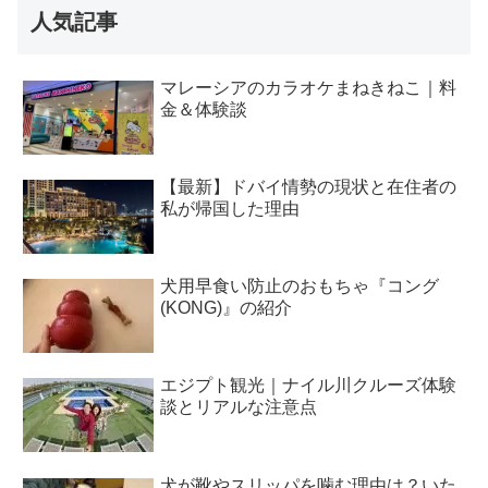
人気記事
マレーシアのカラオケまねきねこ｜料
金＆体験談
【最新】ドバイ情勢の現状と在住者の
私が帰国した理由
犬用早食い防止のおもちゃ『コング
(KONG)』の紹介
エジプト観光｜ナイル川クルーズ体験
談とリアルな注意点
犬が靴やスリッパを噛む理由は？いた