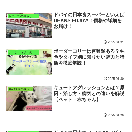
ドバイの日本食スーパーといえば
ドバイでの暮らしと子育て
DEANS FUJIYA！価格や詳細を
お届け！
2025.01.31
ボーダーコリーは何種類ある？毛
ボーダーコリーの特徴と暮らし
色やタイプ別に知りたい魅力と特
徴を徹底解説！
2025.01.30
キュートアグレッションとは？原
犬の特徴と暮らし
因・治し方・病気との違いを解説
【ペット・赤ちゃん】
2025.01.29