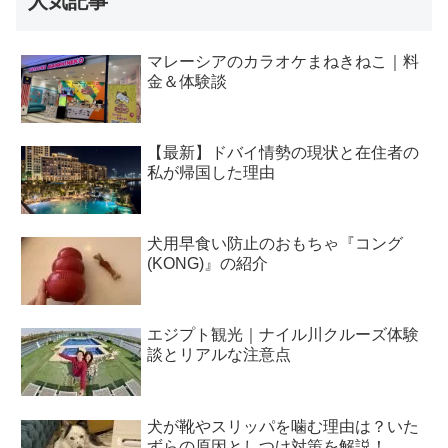
人気記事
マレーシアのカラオケまねきねこ｜料
金＆体験談
【最新】ドバイ情勢の現状と在住者の
私が帰国した理由
犬用早食い防止のおもちゃ『コング
(KONG)』の紹介
エジプト観光｜ナイル川クルーズ体験
談とリアルな注意点
犬が靴やスリッパを噛む理由は？いた
ずらの原因としつけ対策を解説！