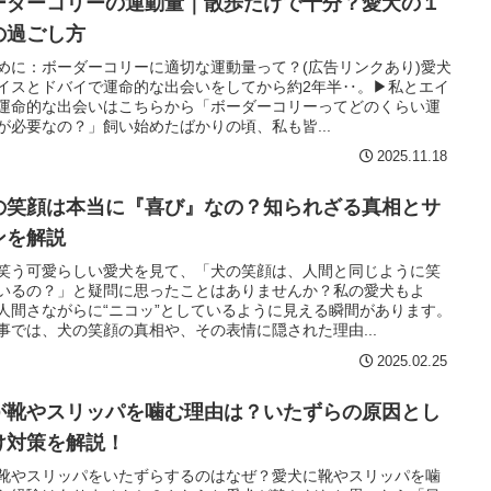
ーダーコリーの運動量｜散歩だけで十分？愛犬の１
の過ごし方
めに：ボーダーコリーに適切な運動量って？(広告リンクあり)愛犬
イスとドバイで運命的な出会いをしてから約2年半‥。▶︎私とエイ
運命的な出会いはこちらから「ボーダーコリーってどのくらい運
が必要なの？」飼い始めたばかりの頃、私も皆...
2025.11.18
の笑顔は本当に『喜び』なの？知られざる真相とサ
ンを解説
笑う可愛らしい愛犬を見て、「犬の笑顔は、人間と同じように笑
いるの？」と疑問に思ったことはありませんか？私の愛犬もよ
人間さながらに“ニコッ”としているように見える瞬間があります。
事では、犬の笑顔の真相や、その表情に隠された理由...
2025.02.25
が靴やスリッパを噛む理由は？いたずらの原因とし
け対策を解説！
靴やスリッパをいたずらするのはなぜ？愛犬に靴やスリッパを噛