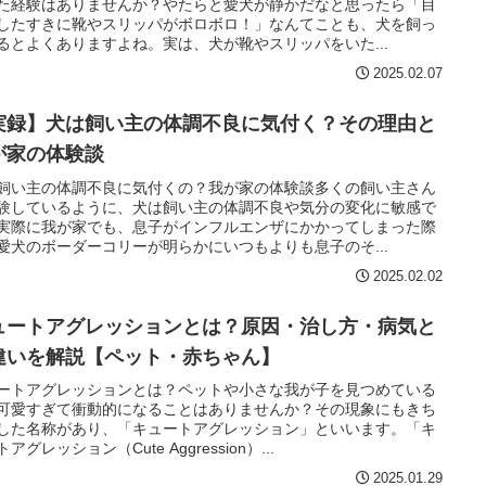
た経験はありませんか？やたらと愛犬が静かだなと思ったら「目
したすきに靴やスリッパがボロボロ！」なんてことも、犬を飼っ
るとよくありますよね。実は、犬が靴やスリッパをいた...
2025.02.07
実録】犬は飼い主の体調不良に気付く？その理由と
が家の体験談
飼い主の体調不良に気付くの？我が家の体験談多くの飼い主さん
験しているように、犬は飼い主の体調不良や気分の変化に敏感で
実際に我が家でも、息子がインフルエンザにかかってしまった際
愛犬のボーダーコリーが明らかにいつもよりも息子のそ...
2025.02.02
ュートアグレッションとは？原因・治し方・病気と
違いを解説【ペット・赤ちゃん】
ートアグレッションとは？ペットや小さな我が子を見つめている
可愛すぎて衝動的になることはありませんか？その現象にもきち
した名称があり、「キュートアグレッション」といいます。「キ
アグレッション（Cute Aggression）...
2025.01.29