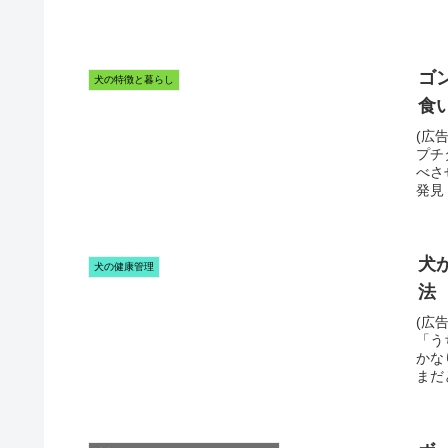
ゴ
犬の特徴と暮らし
食
(広
プチ
べさ
発見
犬
犬の健康管理
法
(広
「う
かな
まだ