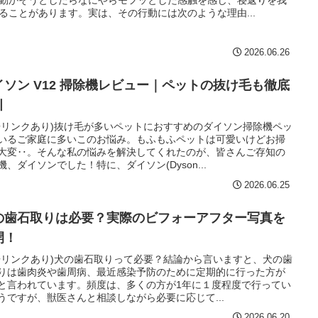
動かそうとしたらなにやらモフッとした感触を感じ、寝返りを我
ることがあります。実は、その行動には次のような理由...
2026.06.26
イソン V12 掃除機レビュー｜ペットの抜け毛も徹底
引
告リンクあり)抜け毛が多いペットにおすすめのダイソン掃除機ペッ
いるご家庭に多いこのお悩み。もふもふペットは可愛いけどお掃
大変‥。そんな私の悩みを解決してくれたのが、皆さんご存知の
機、ダイソンでした！特に、ダイソン(Dyson...
2026.06.25
の歯石取りは必要？実際のビフォーアフター写真を
開！
告リンクあり)犬の歯石取りって必要？結論から言いますと、犬の歯
りは歯肉炎や歯周病、最近感染予防のために定期的に行った方が
と言われています。頻度は、多くの方が1年に１度程度で行ってい
うですが、獣医さんと相談しながら必要に応じて...
2026.06.20