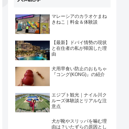
マレーシアのカラオケまね
きねこ｜料金＆体験談
【最新】ドバイ情勢の現状
と在住者の私が帰国した理
由
ル川クル
犬が靴やスリッパを噛む理由
ボーダーコリーに合う
犬用早食い防止のおもちゃ
な注意点
は？いたずらの原因としつけ
っち！？犬用ブラシ2
『コング(KONG)』の紹介
対策を解説！
比較！
エジプト観光｜ナイル川ク
ルーズ体験談とリアルな注
意点
犬が靴やスリッパを噛む理
由は？いたずらの原因とし