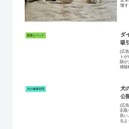
足を
慢す
ダ
家庭とペット
吸
(広
トが
除が
掃除
犬
犬の健康管理
公
(広
石取
良い
るよ