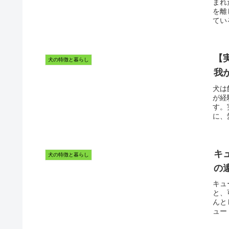
まれ
を離
てい
【
犬の特徴と暮らし
我
犬は
が経
す。
に、
キ
犬の特徴と暮らし
の
キュ
と、
んと
ュート