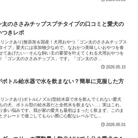
ン太のささみチップスプチタイプの口コミと愛犬の
いつきレポ
告リンクあり)無添加＆国産！犬用おやつ「ゴン太のささみチップス
タイプ」愛犬には添加物少なめで、なおかつ美味しいおやつを食
せてあげたい‥そんな飼い主の要望を叶えてくれる犬用おやつを
！「ゴン太のささみチップス」です。「ゴン太のさ...
2026.05.15
がボトル給水器で水を飲まない？簡単に克服した方
告リンクあり)ボトル(ノズル)型給水器で水を飲んでくれない愛犬
ちの犬、ボトル型の給水器だと全然水を飲まない…」実はこれ、
り多い悩みです。我が家の愛犬も最初はまったく飲まず、このま
とクレートで過ごしてもらい際に心配なレベルでし...
2026.05.01