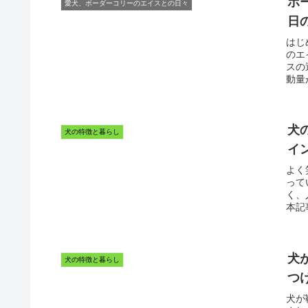
ボ
愛犬、ボーダーコリーのエイスとの日々
日
はじ
のエ
スの
動量
犬
犬の特徴と暮らし
イ
よく
って
く、
本記
犬
犬の特徴と暮らし
つ
犬が