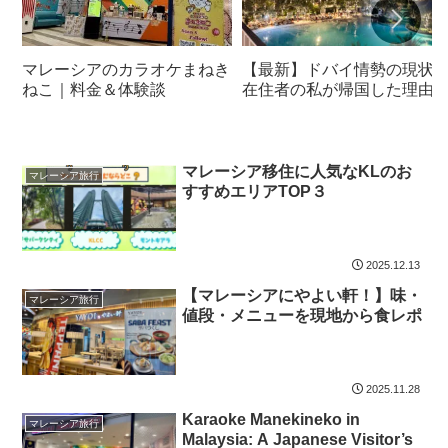
マレーシアのカラオケまねき
【最新】ドバイ情勢の現状
ねこ｜料金＆体験談
在住者の私が帰国した理由
マレーシア移住に人気なKLのお
マレーシア旅行
すすめエリアTOP３
2025.12.13
【マレーシアにやよい軒！】味・
マレーシア旅行
値段・メニューを現地から食レポ
2025.11.28
Karaoke Manekineko in
マレーシア旅行
Malaysia: A Japanese Visitor’s