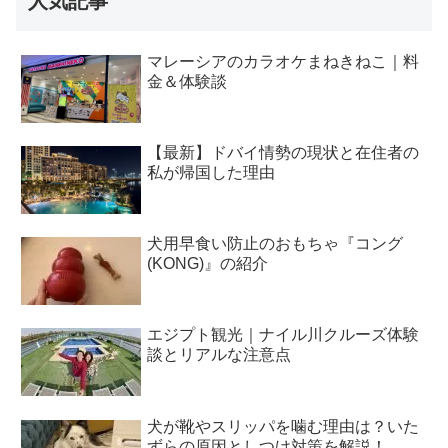
人気記事
マレーシアのカラオケまねきねこ｜料
金＆体験談
【最新】ドバイ情勢の現状と在住者の
私が帰国した理由
犬用早食い防止のおもちゃ『コング
(KONG)』の紹介
エジプト観光｜ナイル川クルーズ体験
談とリアルな注意点
犬が靴やスリッパを噛む理由は？いた
ずらの原因としつけ対策を解説！