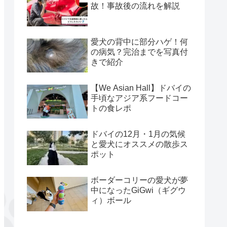
故！事故後の流れを解説
愛犬の背中に部分ハゲ！何
の病気？完治までを写真付
きで紹介
【We Asian Hall】ドバイの
手頃なアジア系フードコー
トの食レポ
ドバイの12月・1月の気候
と愛犬にオススメの散歩ス
ポット
ボーダーコリーの愛犬が夢
中になったGiGwi（ギグウ
ィ）ボール