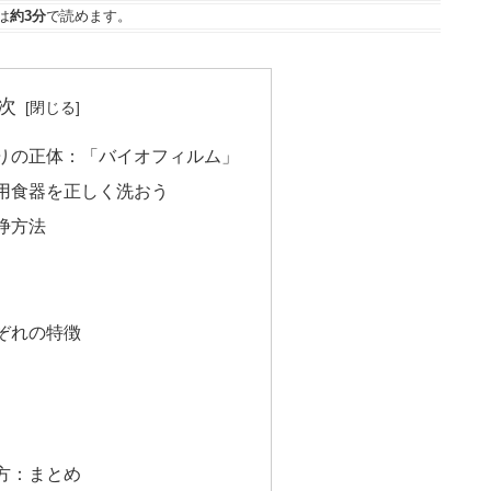
は
約3分
で読めます。
次
りの正体：「バイオフィルム」
用食器を正しく洗おう
浄方法
ぞれの特徴
方：まとめ