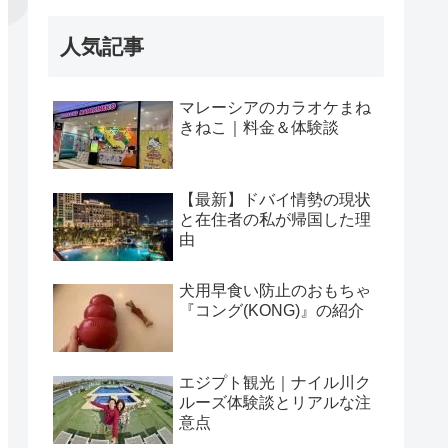
人気記事
マレーシアのカラオケまね
きねこ｜料金＆体験談
【最新】ドバイ情勢の現状
と在住者の私が帰国した理
由
犬用早食い防止のおもちゃ
『コング(KONG)』の紹介
エジプト観光｜ナイル川ク
ルーズ体験談とリアルな注
意点