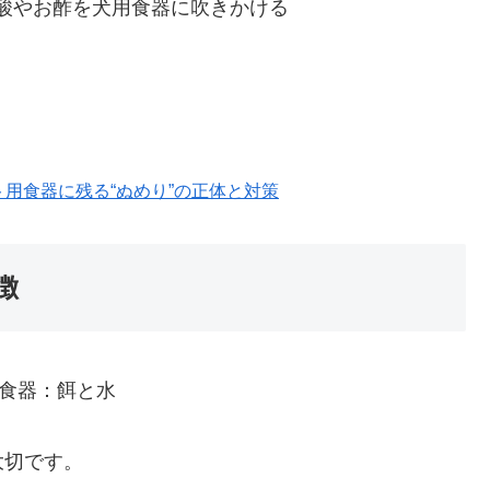
酸やお酢を犬用食器に吹きかける
ット用食器に残る“ぬめり”の正体と対策
徴
大切です。