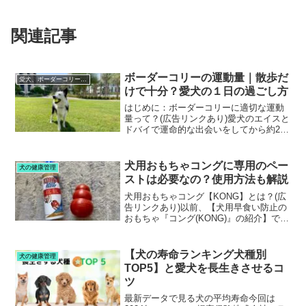
関連記事
ボーダーコリーの運動量｜散歩だ
愛犬、ボーダーコリーのエイスとの日々
けで十分？愛犬の１日の過ごし方
はじめに：ボーダーコリーに適切な運動
量って？(広告リンクあり)愛犬のエイスと
ドバイで運命的な出会いをしてから約2年
半‥。▶︎私とエイスの運命的な出会いは
こちらから「ボーダーコリーってどのく
らい運動量が必要なの？」飼い始めたば
犬用おもちゃコングに専用のペー
犬の健康管理
かりの頃、私も皆...
ストは必要なの？使用方法も解説
犬用おもちゃコング【KONG】とは？(広
告リンクあり)以前、【犬用早食い防止の
おもちゃ『コング(KONG)』の紹介】でも
詳しく紹介した、コングは愛犬のおやつ
を中に入れて遊ばせる画期的な犬用おも
ちゃ。愛犬がおやつをねだってきて、キ
【犬の寿命ランキング犬種別
犬の健康管理
リがない‥お...
TOP5】と愛犬を長生きさせるコ
ツ
最新データで見る犬の平均寿命今回は