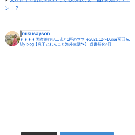
ン！？
mikusayson
👨‍👩‍👦‍👦国際婚👬🐶二児と1匹のママ
✈️2021.12〜Dubai🇦🇪
💻
My blog【息子とわんこと海外生活🐾】
📕書籍化4冊