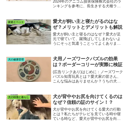
2024年のアニコム損害保険株式会社のラ
ンキングを参考に、長生きする犬種ラン
キングTOP５を解説！加えて、小型犬が
長生きする傾向にある理由や、愛犬を長
生きさせるコツもお届けするので、ぜひ
愛犬が飼い主と寝たがるのはな
家庭とペット
最後までお付き合いく...
ぜ？メリットとデメリットも解説
愛犬が飼い主と寝るのはなぜ？愛犬が足
元で寝ていて、蹴飛ばしてしまわないよ
うにそっと気遣うことってよくありませ
んか？私も夜中に足を動かそうとしたら
なにやらモフッとした感触を感じ、寝返
りを我慢することがあります。実は、そ
犬用ノーズワークパズルの効果
犬の健康管理
の行動には次のような理由...
は？ボーダーコリーが実際に検証
(広告リンクあり)はじめに：ノーズワーク
パズル知育玩具とは？愛犬家の皆さん、
こんな悩みはありませんか？うちの犬、
運動量が足りてないかも？お留守番中退
屈そうだな‥愛犬の脳トレもしてあげた
い特に、ボーダーコリーのような活発な
犬が背中やお尻を向けてくるのは
犬の特徴と暮らし
犬種は、散歩だけでは...
なぜ？信頼の証のサイン！？
犬が背中やお尻を向けてくる愛犬の行動
とは？私たちがテレビを見ている時や寝
ている時など、愛犬が背中やお尻を向け
てくることはありませんか？私の愛犬
も、頻繁に私にお尻をくっつけて寝るこ