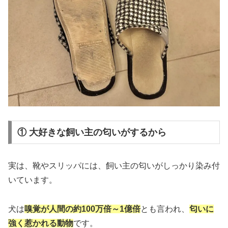
① 大好きな飼い主の匂いがするから
実は、靴やスリッパには、飼い主の匂いがしっかり染み付
いています。
犬は
嗅覚が人間の約100万倍～1億倍
とも言われ、
匂いに
強く惹かれる動物
です。