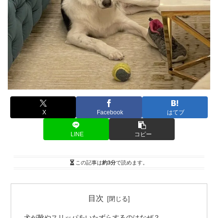
X
Facebook
はてブ
LINE
コピー
この記事は
約3分
で読めます。
目次
犬が靴やスリッパをいたずらするのはなぜ？