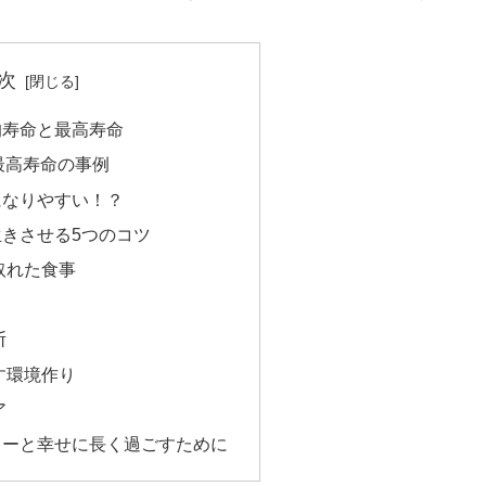
次
均寿命と最高寿命
最高寿命の事例
になりやすい！？
きさせる5つのコツ
の取れた食事
断
らす環境作り
ア
リーと幸せに長く過ごすために