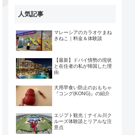
人気記事
マレーシアのカラオケまね
きねこ｜料金＆体験談
【最新】ドバイ情勢の現状
と在住者の私が帰国した理
由
犬用早食い防止のおもちゃ
『コング(KONG)』の紹介
エジプト観光｜ナイル川ク
ルーズ体験談とリアルな注
意点