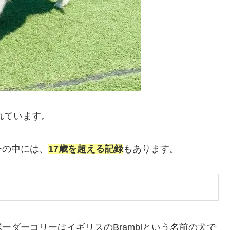
れています。
ーの中には、
17歳を超える記録
もあります。
ダーコリーはイギリスのBramblという名前の犬で