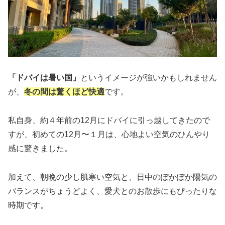
「ドバイは暑い国」
というイメージが強いかもしれません
が、
冬の間は驚くほど快適
です。
私自身、約４年前の12月にドバイに引っ越してきたので
すが、初めての12月〜１月は、心地よい空気のひんやり
感に驚きました。
加えて、朝晩の少し肌寒い空気と、日中のぽかぽか陽気の
バランスがちょうどよく、愛犬とのお散歩にもぴったりな
時期です。