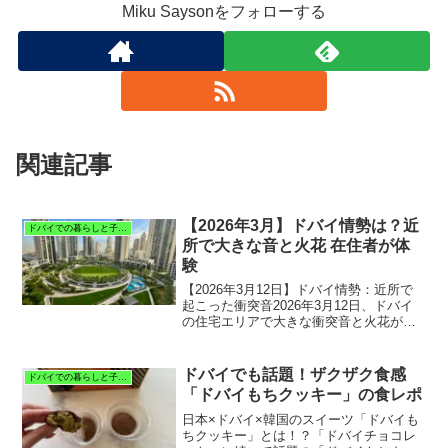
Miku Saysonをフォローする
関連記事
【2026年3月】ドバイ情勢は？近
ドバイでの暮らしと子育て
所で大きな音と火花 在住者が体
験
【2026年3月12日】ドバイ情勢：近所で
起こった衝突音2026年3月12日、ドバイ
の住宅エリアで大きな衝突音と火花が確
認されました。これは私達の住む、ドバ
イ住宅エリアで起きた出来事で、午前2時
過ぎ頃、大きな衝突音と火花のような光
ドバイでも話題！ザクザク食感
ドバイでの暮らしと子育て
が空に広が...
「ドバイもちクッキー」の食レポ
日本×ドバイ×韓国のスイーツ「ドバイも
ちクッキー」とは！？「ドバイチョコレ