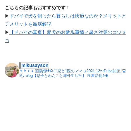
こちらの記事もおすすめです！
▶︎
ドバイで犬を飼ったら暮らしは快適なのか？メリットと
デメリットを徹底解説
▶︎
【ドバイの真夏】愛犬のお散歩事情と暑さ対策のコツ３
つ
mikusayson
👨‍👩‍👦‍👦国際婚👬🐶二児と1匹のママ
✈️2021.12〜Dubai🇦🇪
💻
My blog【息子とわんこと海外生活🐾】
📕書籍化4冊