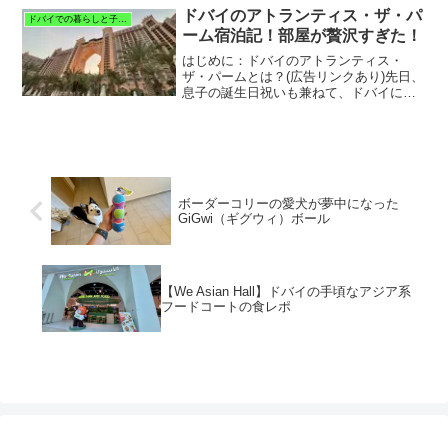
ケージやサークルを使わない人々が多い
ドバイのアトランティス・ザ・パ
ドバイでの暮らしと子育て
という事実です。これ...
ーム宿泊記！部屋が贅沢すぎた！
はじめに：ドバイのアトランティス・
ザ・パームとは？(広告リンクあり)先日、
息子の誕生日祝いも兼ねて、ドバイにあ
る『アトランティス・ザ・パーム
(Atlantis, The Palm) 』というホテルに宿
泊してきました。アトランティス・ザ・
パー...
ボーダーコリーの愛犬が夢中になった
GiGwi（ギグウィ）ボール
【We Asian Hall】ドバイの手頃なアジア系
フードコートの食レポ