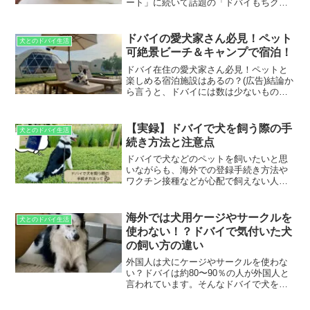
ート」に続いて話題の「ドバイもちクッ
キー」をご存知ですか？実は、韓国発祥
の人気スイーツで、その人気は日本には
もちろん、私たちが住んでいるドバイに
ドバイの愛犬家さん必見！ペット
犬とのドバイ生活
まで！ドバイチョコと同...
可絶景ビーチ＆キャンプで宿泊！
ドバイ在住の愛犬家さん必見！ペットと
楽しめる宿泊施設はあるの？(広告)結論か
ら言うと、ドバイには数は少ないもの
の、ドバイ近郊には愛犬と一緒に宿泊で
きるペット可宿泊施設があります。特に
ドバイ近郊の Umm Al Quwain には、ビ
【実録】ドバイで犬を飼う際の手
犬とのドバイ生活
ーチ・キ...
続き方法と注意点
ドバイで犬などのペットを飼いたいと思
いながらも、海外での登録手続き方法や
ワクチン接種などが心配で飼えない人も
多いのではないでしょうか？ここでは、
実際にドバイで愛犬を迎えた私達の体験
談をもとに、私が行った登録手順や注意
海外では犬用ケージやサークルを
犬とのドバイ生活
点を詳しく紹介していきま...
使わない！？ドバイで気付いた犬
の飼い方の違い
外国人は犬にケージやサークルを使わな
い？ドバイは約80〜90％の人が外国人と
言われています。そんなドバイで犬を迎
え入れて、様々な国の飼い主さんと話す
機会が増えました。中でも驚いたのは、