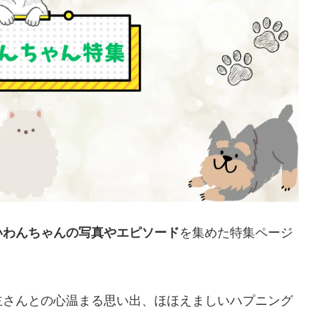
いわんちゃんの写真やエピソード
を集めた特集ページ
主さんとの心温まる思い出、ほほえましいハプニング