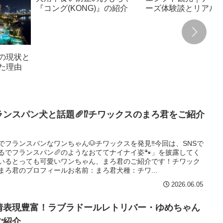
『コング(KONG)』の紹介
ーズ体験談とリアル
の現状と
た理由
ランスパン犬と話題🥖⁉️チワックスのまろ君をご紹介
でフランスパンなワンちゃん🐶チワックスを発見‼️今回は、SNSで
るでフランスパン🥖のようなおててナイナイ姿🐾」を披露してく
いるとっても可愛いワンちゃん、まろ君のご紹介です！チワック
まろ君のプロフィールお名前：まろ君犬種：チワ...
2026.06.05
情表現豊富！ラブラドールレトリバー・ゆめちゃん
ご紹介