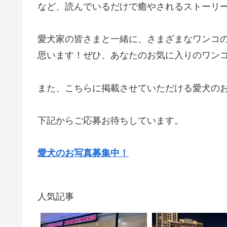
など、読んでいるだけで癒やされるストーリ
愛犬家の皆さまと一緒に、さまざまなワンコ
思います！ぜひ、あなたのお気に入りのワン
また、こちらに掲載させていただける愛犬の
下記からご応募お待ちしています。
愛犬のお写真募集中！
人気記事