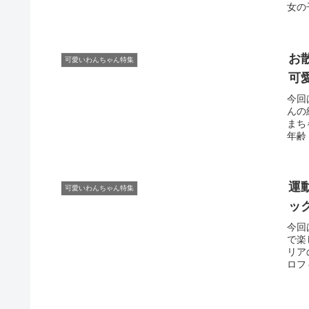
女の
お
可愛いわんちゃん特集
可
今回
んの
まち
年齢
運
可愛いわんちゃん特集
ッ
今回
で楽
リア
ロフ