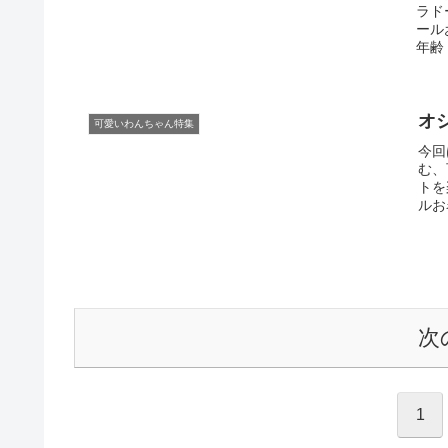
ラド
ール
年齢
オ
可愛いわんちゃん特集
今回
む、
トを
ルお
次
1