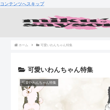
コンテンツへスキップ
ホーム
可愛いわんちゃん特集
可愛いわんちゃん特集
可愛いわんちゃん特集