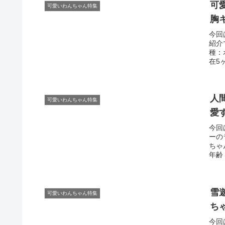
可
可愛いわんちゃん特集
胸
今回
紹介
種：
在5
人
可愛いわんちゃん特集
愛
今回
ーの
ちゃ
年齢
雪
可愛いわんちゃん特集
ち
今回