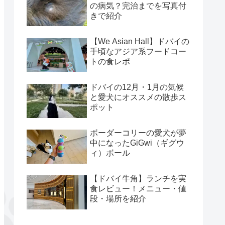
の病気？完治までを写真付
きで紹介
【We Asian Hall】ドバイの
手頃なアジア系フードコー
トの食レポ
ドバイの12月・1月の気候
と愛犬にオススメの散歩ス
ポット
ボーダーコリーの愛犬が夢
中になったGiGwi（ギグウ
ィ）ボール
【ドバイ牛角】ランチを実
食レビュー！メニュー・値
段・場所を紹介