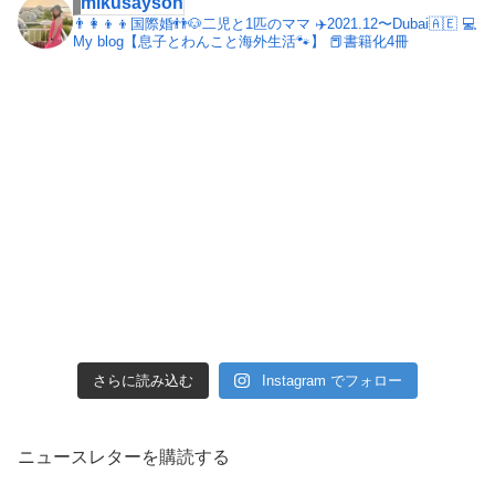
mikusayson
👨‍👩‍👦‍👦国際婚👬🐶二児と1匹のママ
✈️2021.12〜Dubai🇦🇪
💻
My blog【息子とわんこと海外生活🐾】
📕書籍化4冊
さらに読み込む
Instagram でフォロー
ニュースレターを購読する