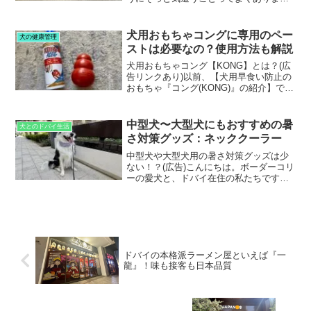
んか？私も夜中に足を動かそうとしたら
なにやらモフッとした感触を感じ、寝返
りを我慢することがあります。実は、そ
犬用おもちゃコングに専用のペー
犬の健康管理
の行動には次のような理由...
ストは必要なの？使用方法も解説
犬用おもちゃコング【KONG】とは？(広
告リンクあり)以前、【犬用早食い防止の
おもちゃ『コング(KONG)』の紹介】でも
詳しく紹介した、コングは愛犬のおやつ
を中に入れて遊ばせる画期的な犬用おも
ちゃ。愛犬がおやつをねだってきて、キ
中型犬〜大型犬にもおすすめの暑
犬とのドバイ生活
リがない‥お...
さ対策グッズ：ネッククーラー
中型犬や大型犬用の暑さ対策グッズは少
ない！？(広告)こんにちは。ボーダーコリ
ーの愛犬と、ドバイ在住の私たちです。
毎年やってくるドバイの夏は本当に過酷
で、特にお散歩好きな中型犬や大型犬に
とっては大きな負担になります。「どう
にか愛犬が快適に過ご...
ドバイの本格派ラーメン屋といえば『一
龍』！味も接客も日本品質