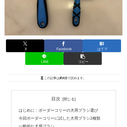
X
Facebook
はてブ
LINE
コピー
この記事は
約4分
で読めます。
目次
はじめに：ボーダーコリーの犬用ブラシ選び
今回ボーダーコリーに試した犬用ブラシ2種類
一般的な犬用ブラシ