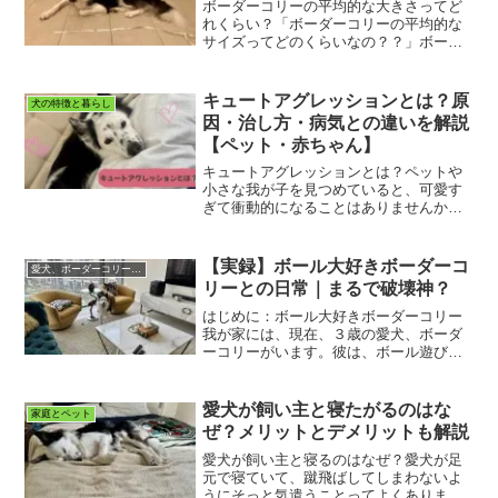
ボーダーコリーの平均的な大きさってど
れくらい？「ボーダーコリーの平均的な
サイズってどのくらいなの？？」ボーダ
ーコリーを飼ってみたい方や既に飼って
る方なら、一度は気になったことがある
のではないでしょうか？我が家もボーダ
キュートアグレッションとは？原
犬の特徴と暮らし
ーコリーのエイスをお迎え...
因・治し方・病気との違いを解説
【ペット・赤ちゃん】
キュートアグレッションとは？ペットや
小さな我が子を見つめていると、可愛す
ぎて衝動的になることはありませんか？
その現象にもきちんとした名称があり、
「キュートアグレッション」といいま
す。「キュートアグレッション（Cute
【実録】ボール大好きボーダーコ
愛犬、ボーダーコリーのエイスとの日々
Aggression）...
リーとの日常｜まるで破壊神？
はじめに：ボール大好きボーダーコリー
我が家には、現在、３歳の愛犬、ボーダ
ーコリーがいます。彼は、ボール遊びが
大好きで、やんちゃな甘えん坊、我が家
の可愛いムードメーカーです。▶︎『愛犬
のボーダーコリー、エイスの紹介と運命
愛犬が飼い主と寝たがるのはな
家庭とペット
的な出会い』はこちら。...
ぜ？メリットとデメリットも解説
愛犬が飼い主と寝るのはなぜ？愛犬が足
元で寝ていて、蹴飛ばしてしまわないよ
うにそっと気遣うことってよくありませ