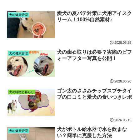
愛犬の夏バテ対策に犬用アイスク
犬の健康管理
リーム！100%自然素材♪
2026.06.25
犬の歯石取りは必要？実際のビフ
犬の健康管理
ォーアフター写真を公開！
2026.06.20
ゴン太のささみチップスプチタイ
犬の特徴と暮らし
プの口コミと愛犬の食いつきレポ
2026.05.15
犬がボトル給水器で水を飲まな
犬の健康管理
い？簡単に克服した方法