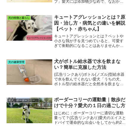
プ」愛犬には添加物少なめで、なおかつ
美味しいおやつを食べさせてあげたい‥
そんな飼い主の要望を叶えてくれる犬用
おやつを発見！「ゴン太のささみチップ
キュートアグレッションとは？原
犬の特徴と暮らし
ス」です。「ゴン太のさ...
因・治し方・病気との違いを解説
【ペット・赤ちゃん】
キュートアグレッションとは？ペットや
小さな我が子を見つめていると、可愛す
ぎて衝動的になることはありませんか？
その現象にもきちんとした名称があり、
「キュートアグレッション」といいま
す。「キュートアグレッション（Cute
犬がボトル給水器で水を飲まな
犬の健康管理
Aggression）...
い？簡単に克服した方法
(広告リンクあり)ボトル(ノズル)型給水器
で水を飲んでくれない愛犬「うちの犬、
ボトル型の給水器だと全然水を飲まな
い…」実はこれ、かなり多い悩みです。
我が家の愛犬も最初はまったく飲まず、
このままだとクレートで過ごしてもらい
ボーダーコリーの運動量｜散歩だ
愛犬、ボーダーコリーのエイスとの日々
際に心配なレベルでし...
けで十分？愛犬の１日の過ごし方
はじめに：ボーダーコリーに適切な運動
量って？(広告リンクあり)愛犬のエイスと
ドバイで運命的な出会いをしてから約2年
半‥。▶︎私とエイスの運命的な出会いは
こちらから「ボーダーコリーってどのく