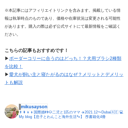
※本記事にはアフィリエイトリンクを含みます。掲載している情
報は執筆時点のものであり、価格や在庫状況は変更される可能性
があります。購入の際は必ず公式サイトにて最新情報をご確認く
ださい。
こちらの記事もおすすめです！
▶︎
ボーダーコリーに合うのはどっち！？犬用ブラシ2種類
を比較！
▶︎
愛犬が飼い主と寝たがるのはなぜ？メリットとデメリッ
トも解説
mikusayson
👨‍👩‍👦‍👦国際婚👬🐶二児と1匹のママ
✈️2021.12〜Dubai🇦🇪
💻
My blog【息子とわんこと海外生活🐾】
📕書籍化4冊