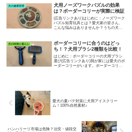
らい運動量が必要なの？」飼い始めたば
犬用ノーズワークパズルの効果
犬の健康管理
かりの頃、私も皆...
は？ボーダーコリーが実際に検証
(広告リンクあり)はじめに：ノーズワーク
パズル知育玩具とは？愛犬家の皆さん、
こんな悩みはありませんか？うちの犬、
運動量が足りてないかも？お留守番中退
屈そうだな‥愛犬の脳トレもしてあげた
い特に、ボーダーコリーのような活発な
ボーダーコリーに合うのはどっ
犬の特徴と暮らし
犬種は、散歩だけでは...
ち！？犬用ブラシ2種類を比較！
はじめに：ボーダーコリーの犬用ブラシ
選び(広告リンクあり)我が家には愛犬のボ
ーダーコリーがいます。ボーダーコリー
はダブルコートなので、内側と外側の毛
が交互に抜けるので、まるで、年中換毛
期状態。換毛期についてわかりやすく解
説している記事はこち...
愛犬の夏バテ対策に犬用アイスクリー
ム！100%自然素材♪
ハンハリーリ市場は危険？治安・値段交