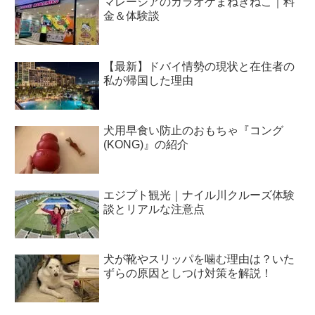
マレーシアのカラオケまねきねこ｜料
金＆体験談
【最新】ドバイ情勢の現状と在住者の
私が帰国した理由
犬用早食い防止のおもちゃ『コング
(KONG)』の紹介
エジプト観光｜ナイル川クルーズ体験
談とリアルな注意点
犬が靴やスリッパを噛む理由は？いた
ずらの原因としつけ対策を解説！