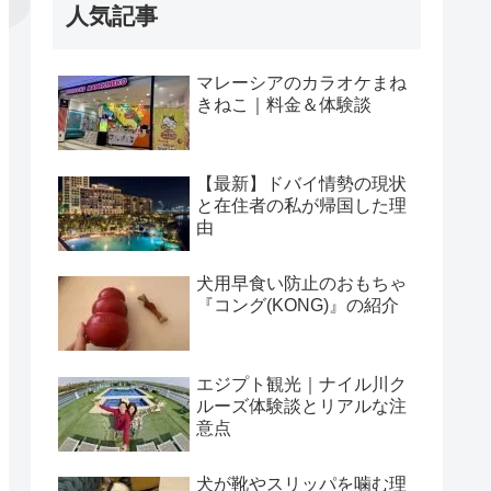
人気記事
マレーシアのカラオケまね
きねこ｜料金＆体験談
【最新】ドバイ情勢の現状
と在住者の私が帰国した理
由
犬用早食い防止のおもちゃ
『コング(KONG)』の紹介
エジプト観光｜ナイル川ク
ルーズ体験談とリアルな注
意点
犬が靴やスリッパを噛む理