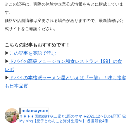
※この記事は、実際の体験や企業公式情報をもとに構成していま
す。
価格や店舗情報は変更される場合がありますので、最新情報は公
式サイトをご確認ください。
こちらの記事もおすすめです！
▶︎
この記事を英語で読む
▶︎
ドバイの高級フュージョン和食レストラン【99】の食
レポ
▶︎
ドバイの本格派ラーメン屋といえば『一龍』！味も接客
も日本品質
mikusayson
👨‍👩‍👦‍👦国際婚👬🐶二児と1匹のママ
✈️2021.12〜Dubai🇦🇪
💻
My blog【息子とわんこと海外生活🐾】
📕書籍化4冊