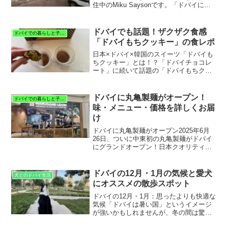
住中のMiku Saysonです。「ドバイにい
るうちにアラブ首長国連邦を堪能してお
きたい！」そう思う移住者の方も多いの
ではないのでしょうか？先日、夫が新た
ドバイでも話題！ザクザク食感
ドバイでの暮らしと子育て
なリゾート...
「ドバイもちクッキー」の食レポ
日本×ドバイ×韓国のスイーツ「ドバイも
ちクッキー」とは！？「ドバイチョコレ
ート」に続いて話題の「ドバイもちクッ
キー」をご存知ですか？実は、韓国発祥
の人気スイーツで、その人気は日本には
もちろん、私たちが住んでいるドバイに
ドバイに丸亀製麺がオープン！
ドバイでの暮らしと子育て
まで！ドバイチョコと同...
味・メニュー・価格を詳しくお届
け
ドバイに丸亀製麺がオープン2025年6月
26日、ついに中東初の丸亀製麺がドバイ
にグランドオープン！日本クオリティの
うどんがドバイで味わえるとあって、在
住日本人だけでなく観光客や現地の人々
にも話題となっています。さっそく現地
ドバイの12月・1月の気候と愛犬
犬とのドバイ生活
に足を運び、日本本...
にオススメの散歩スポット
ドバイの12月・1月：思ったよりも快適な
気候「ドバイは暑い国」というイメージ
が強いかもしれませんが、冬の間は驚く
ほど快適です。私自身、約４年前の12月