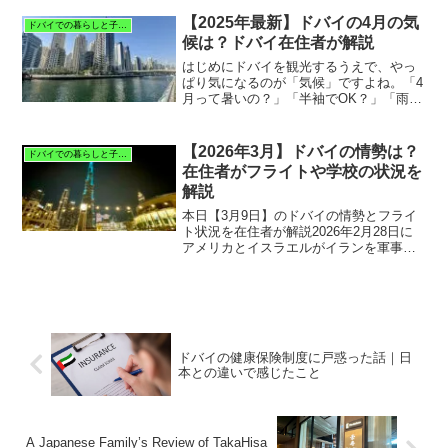
にドバイに引っ越してきたのですが、初
めての12月〜１月は、心地よい空気のひ
【2025年最新】ドバイの4月の気
ドバイでの暮らしと子育て
んやり感に驚きま...
候は？ドバイ在住者が解説
はじめにドバイを観光するうえで、やっ
ぱり気になるのが「気候」ですよね。「4
月って暑いの？」「半袖でOK？」「雨は
降るの？」そんな疑問を持っている方も
多いと思います。今回は、ドバイ在住3年
目の私が、2025年4月のリアルな天気の様
【2026年3月】ドバイの情勢は？
ドバイでの暮らしと子育て
子や服装のポ...
在住者がフライトや学校の状況を
解説
本日【3月9日】のドバイの情勢とフライ
ト状況を在住者が解説2026年2月28日に
アメリカとイスラエルがイランを軍事攻
撃したことにより、中東情勢が緊張して
いますが、ドバイの情勢は現在どうなっ
ているのか？在住者の視点から、3月9日
時点のドバイの...
ドバイの健康保険制度に戸惑った話｜日
本との違いで感じたこと
A Japanese Family’s Review of TakaHisa