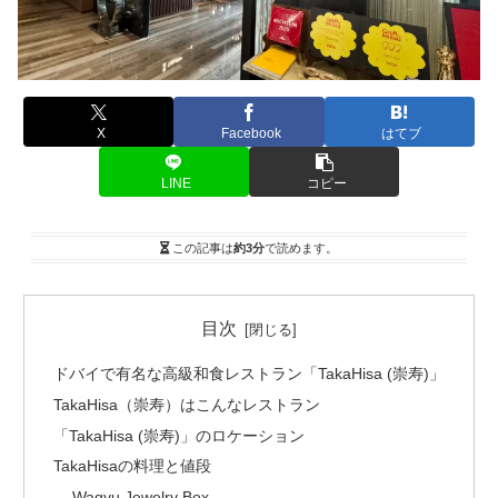
X
Facebook
はてブ
LINE
コピー
この記事は
約3分
で読めます。
目次
ドバイで有名な高級和食レストラン「TakaHisa (崇寿)」
TakaHisa（崇寿）はこんなレストラン
「TakaHisa (崇寿)」のロケーション
TakaHisaの料理と値段
Wagyu Jewelry Box