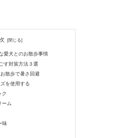
次
な愛犬とのお散歩事情
ごす対策方法３選
しお散歩で暑さ回避
ッズを使用する
ック
リーム
ー味