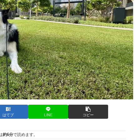
はてブ
LINE
コピー
は
約6分
で読めます。