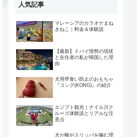
人気記事
マレーシアのカラオケまね
きねこ｜料金＆体験談
【最新】ドバイ情勢の現状
と在住者の私が帰国した理
由
犬用早食い防止のおもちゃ
『コング(KONG)』の紹介
エジプト観光｜ナイル川ク
ルーズ体験談とリアルな注
意点
犬が靴やスリッパを噛む理