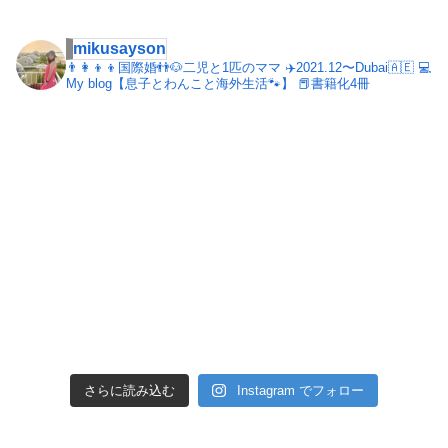
mikusayson
👨‍👩‍👦‍👦国際婚👬🐶二児と1匹のママ
✈️2021.12〜Dubai🇦🇪
💻
My blog【息子とわんこと海外生活🐾】
📕書籍化4冊
さらに読み込む
Instagram でフォロー