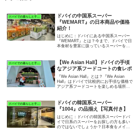
ドバイの中国系スーパー
ドバイでの暮らしと子育て
『WEMART』の日本商品や価格
紹介！
はじめに：ドバイにある中国系スーパー
『WEMART』とは？今まで、ドバイで日
本食材を豊富に扱っているスーパーを二
つ紹介してきました。詳しくは下記のペ
ージへ▶︎ドバイの日本食スーパーといえ
ばDEANS FUJIYA！価格や詳細をお届
【We Asian Hall】ドバイの手頃
ドバイでの暮らしと子育て
け！▶︎ド...
なアジア系フードコートの食レポ
『We Asian Hall』とは？『We Asian
Hall』はドバイで比較的にお手頃な価格で
アジア系フードコートを楽しめる場所で
す。日本料理や、中華、韓国料理やスイ
ーツまで幅広く扱っているフードコート
なので、アジア人としては気になりま...
ドバイの韓国系スーパー
ドバイでの暮らしと子育て
『1004』の品揃え【写真付き】
はじめに：ドバイの韓国系スーパードバ
イで日系のスーパーをお探しの方も多い
のではないでしょうか？日本食をメイン
に取り扱っているスーパーなら、下記で
紹介させていただいた『DEANS