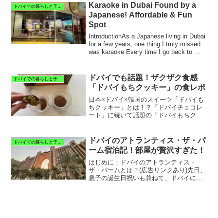
FUJIYA』がおすすめです。▶︎ドバイの日
Karaoke in Dubai Found by a
ドバイでの暮らしと子育て
本食スーパーといえ...
Japanese! Affordable & Fun
Spot
IntroductionAs a Japanese living in Dubai
for a few years, one thing I truly missed
was karaoke.Every time I go back to ...
ドバイでも話題！ザクザク食感
ドバイでの暮らしと子育て
「ドバイもちクッキー」の食レポ
日本×ドバイ×韓国のスイーツ「ドバイも
ちクッキー」とは！？「ドバイチョコレ
ート」に続いて話題の「ドバイもちクッ
キー」をご存知ですか？実は、韓国発祥
の人気スイーツで、その人気は日本には
もちろん、私たちが住んでいるドバイに
ドバイのアトランティス・ザ・パ
ドバイでの暮らしと子育て
まで！ドバイチョコと同...
ーム宿泊記！部屋が贅沢すぎた！
はじめに：ドバイのアトランティス・
ザ・パームとは？(広告リンクあり)先日、
息子の誕生日祝いも兼ねて、ドバイにあ
る『アトランティス・ザ・パーム
(Atlantis, The Palm) 』というホテルに宿
泊してきました。アトランティス・ザ・
パー...