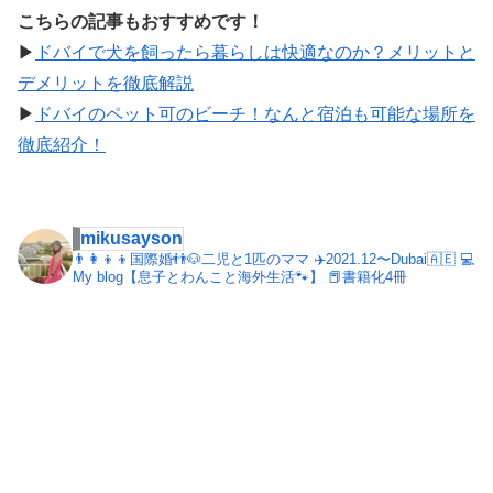
こちらの記事もおすすめです！
▶︎
ドバイで犬を飼ったら暮らしは快適なのか？メリットと
デメリットを徹底解説
▶︎
ドバイのペット可のビーチ！なんと宿泊も可能な場所を
徹底紹介！
mikusayson
👨‍👩‍👦‍👦国際婚👬🐶二児と1匹のママ
✈️2021.12〜Dubai🇦🇪
💻
My blog【息子とわんこと海外生活🐾】
📕書籍化4冊