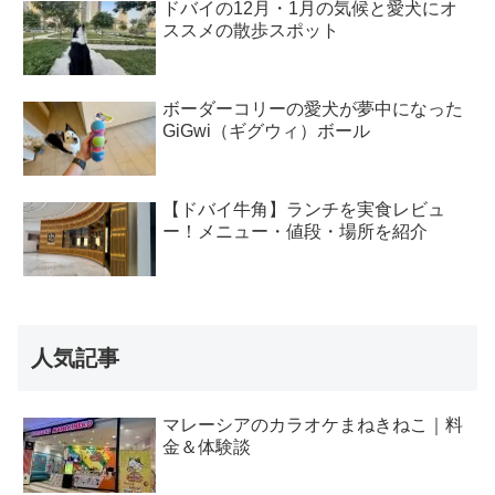
ドバイの12月・1月の気候と愛犬にオ
ススメの散歩スポット
ボーダーコリーの愛犬が夢中になった
GiGwi（ギグウィ）ボール
【ドバイ牛角】ランチを実食レビュ
ー！メニュー・値段・場所を紹介
人気記事
マレーシアのカラオケまねきねこ｜料
金＆体験談