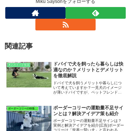
Miku Saysonをフォローする
関連記事
ドバイで犬を飼ったら暮らしは快
犬とのドバイ生活
適なのか？メリットとデメリット
を徹底解説
ドバイで犬を飼うメリットや暮らしにつ
いて考えていますか？一見犬のイメージ
が薄いドバイですが、ペットフレンドリ
ーなエリアもあり、犬との快適な暮らし
を楽しむことができます。愛犬とのドバ
イ生活体験談私たち家族がドバイに引っ
ボーダーコリーの運動量不足サイ
ボーダーコリーの特徴と暮らし
越した後、ボーダーコリー...
ンとは？解決アイデア策も紹介
ボーダーコリーの運動量不足サインは？
実例と解決アイデアを紹介(広告)ボーダー
コリーは「世界一賢い犬」と言われるほ