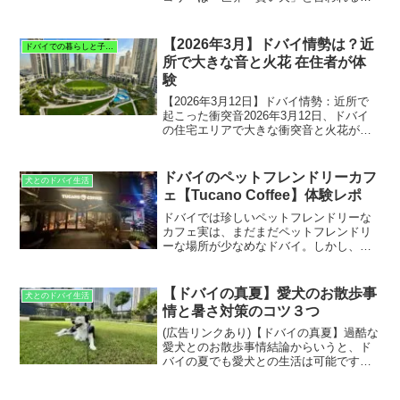
ど頭が良く、同時に運動量も多い犬種。
そのため、十分にお散歩していても「ま
だ足りていない？」と感じる場面もあり
【2026年3月】ドバイ情勢は？近
ドバイでの暮らしと子育て
ますよね。我が家のボ...
所で大きな音と火花 在住者が体
験
【2026年3月12日】ドバイ情勢：近所で
起こった衝突音2026年3月12日、ドバイ
の住宅エリアで大きな衝突音と火花が確
認されました。これは私達の住む、ドバ
イ住宅エリアで起きた出来事で、午前2時
過ぎ頃、大きな衝突音と火花のような光
ドバイのペットフレンドリーカフ
犬とのドバイ生活
が空に広が...
ェ【Tucano Coffee】体験レポ
ドバイでは珍しいペットフレンドリーな
カフェ実は、まだまだペットフレンドリ
ーな場所が少なめなドバイ。しかし、先
日愛犬とのお散歩中に、新しくオープン
した犬同伴OKのオシャレなカフェを発見
しました！その名も【Tucano Coffee】。
【ドバイの真夏】愛犬のお散歩事
犬とのドバイ生活
今回は、...
情と暑さ対策のコツ３つ
(広告リンクあり)【ドバイの真夏】過酷な
愛犬とのお散歩事情結論からいうと、ド
バイの夏でも愛犬との生活は可能です
が、散歩時間・暑さ対策・熱中症対策を
工夫することが大切です。ドバイの真夏