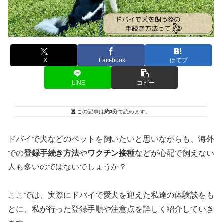
X
Facebook
はてブ
LINE
コピー
この記事は
約3分
で読めます。
ドバイで犬などのペットを飼いたいと思いながらも、海外
での
登録手続き方法
や
ワクチン接種
などが心配で飼えない
人も多いのではないでしょうか？
ここでは、実際にドバイで愛犬を迎えた私達の体験談をも
とに、私が行った登録手順や注意点を詳しく紹介していき