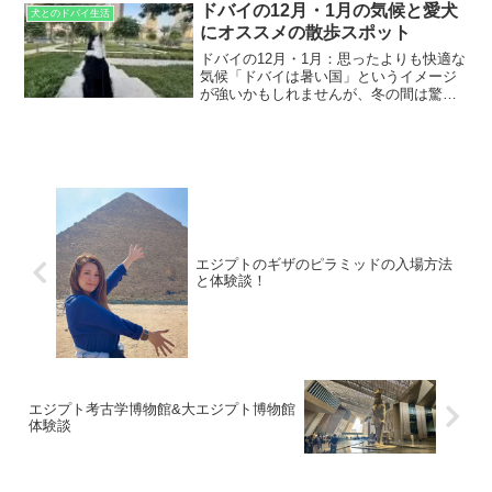
は愛犬のお散歩が本当に大変！毎年６
ドバイの12月・1月の気候と愛犬
犬とのドバイ生活
月〜９月は特にかなり暑く...
にオススメの散歩スポット
ドバイの12月・1月：思ったよりも快適な
気候「ドバイは暑い国」というイメージ
が強いかもしれませんが、冬の間は驚く
ほど快適です。私自身、約４年前の12月
にドバイに引っ越してきたのですが、初
めての12月〜１月は、心地よい空気のひ
んやり感に驚きま...
エジプトのギザのピラミッドの入場方法
と体験談！
エジプト考古学博物館&大エジプト博物館
体験談