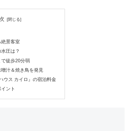
次
る絶景客室
の水圧は？
で徒歩20分弱
味噌汁＆焼き鳥を発見
 ハウス カイロ』の宿泊料金
ポイント