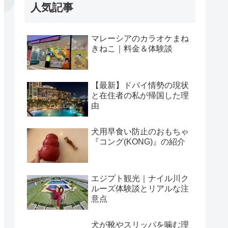
人気記事
マレーシアのカラオケまね
きねこ｜料金＆体験談
【最新】ドバイ情勢の現状
と在住者の私が帰国した理
由
犬用早食い防止のおもちゃ
『コング(KONG)』の紹介
エジプト観光｜ナイル川ク
ルーズ体験談とリアルな注
意点
犬が靴やスリッパを噛む理