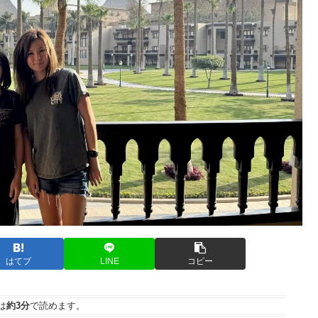
はてブ
LINE
コピー
は
約3分
で読めます。