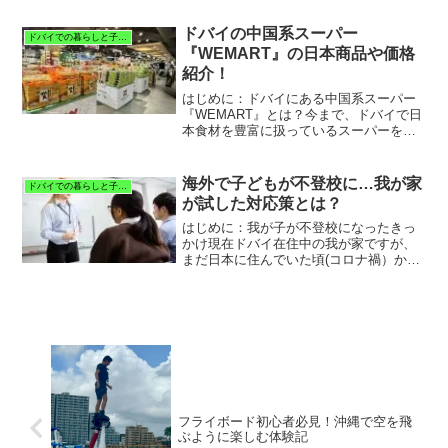
紹介させていただいた『DEANS
FUJIYA』がおすすめです。▶︎ドバイの日
ドバイの中国系スーパー
ドバイでの暮らしと子育て
本食スーパーといえ...
『WEMART』の日本商品や価格
紹介！
はじめに：ドバイにある中国系スーパー
『WEMART』とは？今まで、ドバイで日
本食材を豊富に扱っているスーパーを二
つ紹介してきました。詳しくは下記のペ
ージへ▶︎ドバイの日本食スーパーといえ
ばDEANS FUJIYA！価格や詳細をお届
海外で子どもが不登校に…我が家
ドバイでの暮らしと子育て
け！▶︎ド...
が試した対応策とは？
はじめに：我が子が不登校になったきっ
かけ現在ドバイ在住中の我が家ですが、
まだ日本に住んでいた頃(コロナ禍）か
ら、息子の登校しぶりが始まりました。
「給食の時間話しちゃいけないあの空間
が憂鬱だ。」この言葉をきっかけに、み
るみる学校に行かなくなっ...
フライボード初心者必見！沖縄で空を飛
ぶように楽しむ体験記