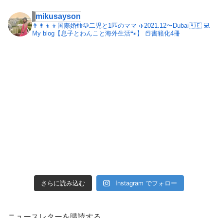
mikusayson
👨‍👩‍👦‍👦国際婚👬🐶二児と1匹のママ
✈️2021.12〜Dubai🇦🇪
💻
My blog【息子とわんこと海外生活🐾】
📕書籍化4冊
さらに読み込む
Instagram でフォロー
ニュースレターを購読する