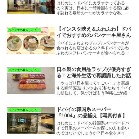
はじめに：ドバイにカラオケってある
の？実は、日本に一時帰国をする際に必
ず訪れる場所の一つがカラオケな私。し
かし、一年のほとんどをドバイで過ごす
私にとって、たまの一時帰国中のカラオ
ケじゃ物足りず‥サクッと歌って発散で
【インスタ映え＆ふわふわ】ドバ
ドバイでの暮らしと子育て
きるカラオケを探していまし...
イでおすすめのパンケーキ屋さん
ドバイにふわふわプルプルパンケーキが
食べれるお店はあるの？🥞ドバイでふわ
ふわのスフレパンケーキが食べられるお
店を探していませんか？実はドバイにも
日本で人気のスフレパンケーキと同じ
く、ふわふわ食感を楽しめるお店があり
日本製の食用品ラップが優秀すぎ
ドバイでの暮らしと子育て
ます。今回はドバイ在住4年...
る！と海外生活で再認識したお話
「やっぱり日本製ってすごい！」と実感
する瞬間(広告リンクあり)私たちはドバイ
に移住して、気づけばもう3年以上が経ち
ました。海外での暮らしは新鮮で刺激的
ですが、その中で改めて実感するのが
「日本製の素晴らしさ」です。海外の方
ドバイの韓国系スーパー
ドバイでの暮らしと子育て
から「Made in...
『1004』の品揃え【写真付き】
はじめに：ドバイの韓国系スーパードバ
イで日系のスーパーをお探しの方も多い
のではないでしょうか？日本食をメイン
に取り扱っているスーパーなら、下記で