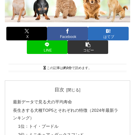
X
Facebook
はてブ
LINE
コピー
この記事は
約3分
で読めます。
目次
最新データで見る犬の平均寿命
長生きする犬種TOP5とそれぞれの特徴（2024年最新ラ
ンキング）
1位：トイ・プードル
2位：ミニチュア・ダックスフンド