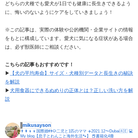
どちらの犬種でも愛犬が1日でも健康に長生きできるよう
に、悔いのないようにケアをしていきましょう！
※この記事は、実際の体験や公的機関・企業サイトの情報
をもとに構成しています。愛犬に気になる症状がある場合
は、必ず獣医師にご相談ください。
こちらの記事もおすすめです！
▶︎
【犬の平均寿命】サイズ・犬種別データと長生きの秘訣
を解説
▶︎
犬用食器にできるぬめりの正体とは？正しい洗い方を解
説
mikusayson
👨‍👩‍👦‍👦国際婚👬🐶二児と1匹のママ
✈️2021.12〜Dubai🇦🇪
💻
My blog【息子とわんこと海外生活🐾】
📕書籍化4冊