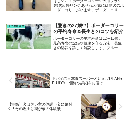
はじめに：ボーダーコリーの犬用ブラシ
選び(広告リンクあり)我が家には愛犬のボ
ーダーコリーがいます。ボーダーコリー
はダブルコートなので、内側と外側の毛
が交互に抜けるので、まるで、年中換毛
期状態。換毛期についてわかりやすく解
【驚きの27歳!?】ボーダーコリー
犬の健康管理
説している記事はこち...
の平均寿命＆長生きのコツを紹介
ボーダーコリーの平均寿命は12〜15歳。
最高寿命の記録や健康を守る方法、長生
きの秘訣を詳しく解説します。ブルーマ
ールの健康リスクにも触れています！愛
犬との時間を長く楽しむためのヒントが
満載です。
ドバイの日本食スーパーといえばDEANS
FUJIYA！価格や詳細をお届け！
【実録】犬は飼い主の体調不良に気付
く？その理由と我が家の体験談