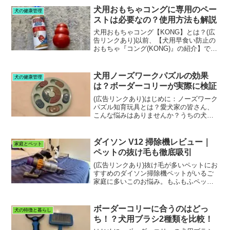
特に「ギグウィ (GiGwi)」というメーカー
犬用おもちゃコングに専用のペー
犬の健康管理
のボールが...
ストは必要なの？使用方法も解説
犬用おもちゃコング【KONG】とは？(広
告リンクあり)以前、【犬用早食い防止の
おもちゃ『コング(KONG)』の紹介】でも
詳しく紹介した、コングは愛犬のおやつ
を中に入れて遊ばせる画期的な犬用おも
ちゃ。愛犬がおやつをねだってきて、キ
犬用ノーズワークパズルの効果
犬の健康管理
リがない‥お...
は？ボーダーコリーが実際に検証
(広告リンクあり)はじめに：ノーズワーク
パズル知育玩具とは？愛犬家の皆さん、
こんな悩みはありませんか？うちの犬、
運動量が足りてないかも？お留守番中退
屈そうだな‥愛犬の脳トレもしてあげた
い特に、ボーダーコリーのような活発な
ダイソン V12 掃除機レビュー｜
家庭とペット
犬種は、散歩だけでは...
ペットの抜け毛も徹底吸引
(広告リンクあり)抜け毛が多いペットにお
すすめのダイソン掃除機ペットがいるご
家庭に多いこのお悩み。もふもふペット
は可愛いけどお掃除が大変‥。そんな私
の悩みを解決してくれたのが、皆さんご
存知の掃除機、ダイソンでした！特に、
ボーダーコリーに合うのはどっ
犬の特徴と暮らし
ダイソン(Dyson...
ち！？犬用ブラシ2種類を比較！