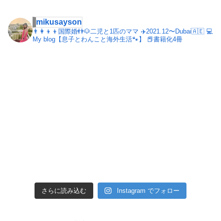
mikusayson
👨‍👩‍👦‍👦国際婚👬🐶二児と1匹のママ
✈️2021.12〜Dubai🇦🇪
💻
My blog【息子とわんこと海外生活🐾】
📕書籍化4冊
さらに読み込む
Instagram でフォロー