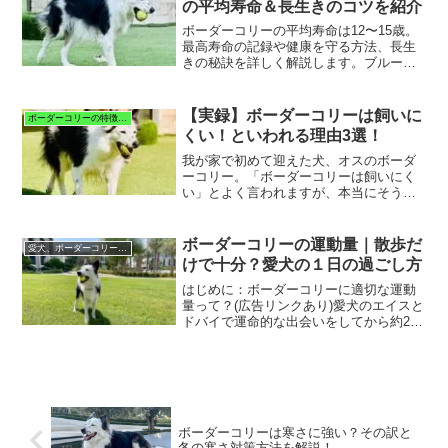
の平均寿命＆長生きのコツを紹介
ボーダーコリーの平均寿命は12〜15歳。
最高寿命の記録や健康を守る方法、長生
きの秘訣を詳しく解説します。ブルーマ
ールの健康リスクにも触れています！愛
犬との時間を長く楽しむためのヒントが
満載です。
【実録】ボーダーコリーは飼いに
ボーダーコリーの特徴と暮らし
くい！といわれる理由3選！
我が家で初めて迎えた犬、オスのボーダ
ーコリー。「ボーダーコリーは飼いにく
い」とよく言われますが、本当にそうな
のでしょうか？実際に一緒に暮らしてみ
て、その理由が少しずつわかってきまし
た。今回は、実際に飼ってみて感じたこ
ボーダーコリーの運動量｜散歩だ
愛犬、ボーダーコリーのエイスとの日々
とをもとに、ボーダーコリ...
けで十分？愛犬の１日の過ごし方
はじめに：ボーダーコリーに適切な運動
量って？(広告リンクあり)愛犬のエイスと
ドバイで運命的な出会いをしてから約2年
半‥。▶︎私とエイスの運命的な出会いは
こちらから「ボーダーコリーってどのく
らい運動量が必要なの？」飼い始めたば
かりの頃、私も皆...
ボーダーコリーは寒さに強い？その訳と
冬の寒さ対策方法を解説！