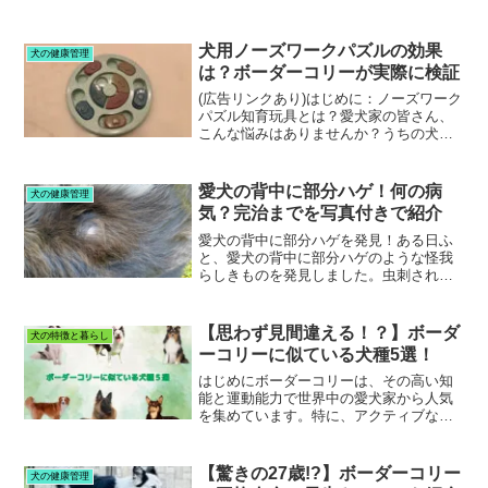
犬用ノーズワークパズルの効果
犬の健康管理
は？ボーダーコリーが実際に検証
(広告リンクあり)はじめに：ノーズワーク
パズル知育玩具とは？愛犬家の皆さん、
こんな悩みはありませんか？うちの犬、
運動量が足りてないかも？お留守番中退
屈そうだな‥愛犬の脳トレもしてあげた
い特に、ボーダーコリーのような活発な
愛犬の背中に部分ハゲ！何の病
犬の健康管理
犬種は、散歩だけでは...
気？完治までを写真付きで紹介
愛犬の背中に部分ハゲを発見！ある日ふ
と、愛犬の背中に部分ハゲのような怪我
らしきものを発見しました。虫刺されな
のか？痒そうに歯でカミカミする素振り
も‥。心配だったので動物病院に連れて
いってわかった原因と治療方法、完治に
【思わず見間違える！？】ボーダ
犬の特徴と暮らし
至るまでの期間や経緯をお...
ーコリーに似ている犬種5選！
はじめにボーダーコリーは、その高い知
能と運動能力で世界中の愛犬家から人気
を集めています。特に、アクティブな飼
い主さんにとっては、ボーダーコリーに
似ている犬種を含めた牧羊犬タイプの犬
は最高のパートナーになり得ます。しか
【驚きの27歳!?】ボーダーコリー
犬の健康管理
し、「ボーダーコリーを飼...