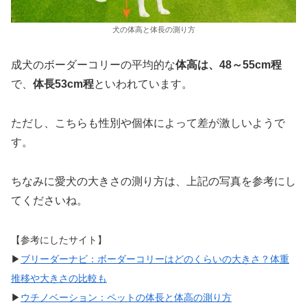
犬の体高と体長の測り方
成犬のボーダーコリーの平均的な
体高は、48～55cm程
で、
体長53cm程
といわれています。
ただし、こちらも性別や個体によって差が激しいようで
す。
ちなみに愛犬の大きさの測り方は、上記の写真を参考にし
てくださいね。
【参考にしたサイト】
▶︎
ブリーダーナビ：ボーダーコリーはどのくらいの大きさ？体重
推移や大きさの比較も
▶︎
ウチノベーション：ペットの体長と
体高の測り方