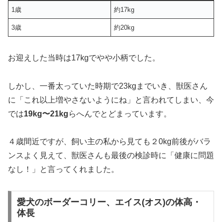
1歳
約17kg
3歳
約20kg
お迎えした当時は17kgでやや小柄でした。
しかし、一番太っていた時期で23kgまでいき、獣医さん
に「これ以上増やさないようにね」と言われてしまい、今
では
19kg〜21kg
らへんでとどまっています。
４歳間近ですが、飼い主の私から見ても２0kg前後がバラ
ンスよく見えて、獣医さんも最後の検診時に「健康に問題
なし！」と言ってくれました。
愛犬のボーダーコリー、エイス(オス)の体高・
体長