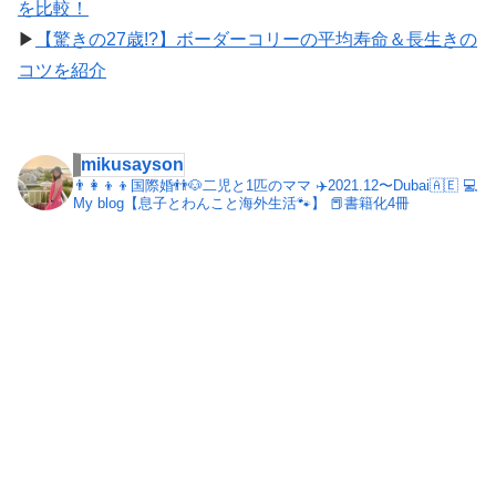
を比較！
▶︎
【驚きの27歳!?】ボーダーコリーの平均寿命＆長生きの
コツを紹介
mikusayson
👨‍👩‍👦‍👦国際婚👬🐶二児と1匹のママ
✈️2021.12〜Dubai🇦🇪
💻
My blog【息子とわんこと海外生活🐾】
📕書籍化4冊