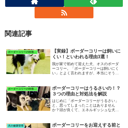
関連記事
【実録】ボーダーコリーは飼いに
ボーダーコリーの特徴と暮らし
くい！といわれる理由3選！
我が家で初めて迎えた犬、オスのボーダ
ーコリー。「ボーダーコリーは飼いにく
い」とよく言われますが、本当にそうな
のでしょうか？実際に一緒に暮らしてみ
て、その理由が少しずつわかってきまし
た。今回は、実際に飼ってみて感じたこ
ボーダーコリーはうるさいの！？
ボーダーコリーの特徴と暮らし
とをもとに、ボーダーコリ...
３つの理由と対処法を解説
はじめに「ボーダーコリーがうるさい」
と、思ってしまったことはありません
か？頭が良くて、エネルギッシュな犬種
として知られるボーダーコリー。しか
し、うるさく吠えてしまうボーダーコリ
ーがいるのも事実。実際、吠え癖がある
ボーダーコリーをお迎えする前と
犬の健康管理