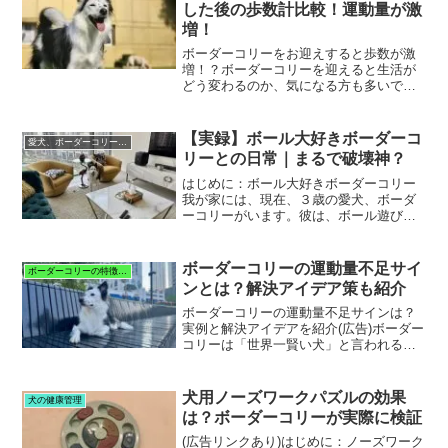
と近所の目も気になってしまい...
した後の歩数計比較！運動量が激
増！
ボーダーコリーをお迎えすると歩数が激
増！？ボーダーコリーを迎えると生活が
どう変わるのか、気になる方も多いでし
ょう。私の場合、ボーダーコリーをお迎
えしてから見られた最も大きな変化は毎
日の「歩数の増加」と「生活リズムの改
【実録】ボール大好きボーダーコ
愛犬、ボーダーコリーのエイスとの日々
善」です。お迎えする前と...
リーとの日常｜まるで破壊神？
はじめに：ボール大好きボーダーコリー
我が家には、現在、３歳の愛犬、ボーダ
ーコリーがいます。彼は、ボール遊びが
大好きで、やんちゃな甘えん坊、我が家
の可愛いムードメーカーです。▶︎『愛犬
のボーダーコリー、エイスの紹介と運命
ボーダーコリーの運動量不足サイ
ボーダーコリーの特徴と暮らし
的な出会い』はこちら。...
ンとは？解決アイデア策も紹介
ボーダーコリーの運動量不足サインは？
実例と解決アイデアを紹介(広告)ボーダー
コリーは「世界一賢い犬」と言われるほ
ど頭が良く、同時に運動量も多い犬種。
そのため、十分にお散歩していても「ま
だ足りていない？」と感じる場面もあり
犬用ノーズワークパズルの効果
犬の健康管理
ますよね。我が家のボ...
は？ボーダーコリーが実際に検証
(広告リンクあり)はじめに：ノーズワーク