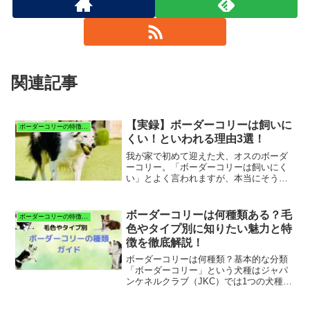
関連記事
【実録】ボーダーコリーは飼いに
ボーダーコリーの特徴と暮らし
くい！といわれる理由3選！
我が家で初めて迎えた犬、オスのボーダ
ーコリー。「ボーダーコリーは飼いにく
い」とよく言われますが、本当にそうな
のでしょうか？実際に一緒に暮らしてみ
て、その理由が少しずつわかってきまし
た。今回は、実際に飼ってみて感じたこ
ボーダーコリーは何種類ある？毛
ボーダーコリーの特徴と暮らし
とをもとに、ボーダーコリ...
色やタイプ別に知りたい魅力と特
徴を徹底解説！
ボーダーコリーは何種類？基本的な分類
「ボーダーコリー」という犬種はジャパ
ンケネルクラブ（JKC）では1つの犬種と
して公認されていますが、実際には毛色
やコートの長さ、系統といった区分によ