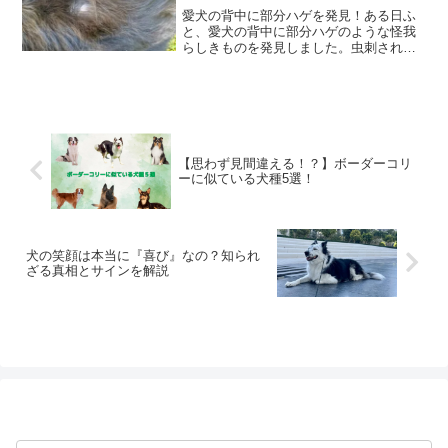
愛犬の背中に部分ハゲを発見！ある日ふ
と、愛犬の背中に部分ハゲのような怪我
らしきものを発見しました。虫刺されな
のか？痒そうに歯でカミカミする素振り
も‥。心配だったので動物病院に連れて
いってわかった原因と治療方法、完治に
至るまでの期間や経緯をお...
【思わず見間違える！？】ボーダーコリ
ーに似ている犬種5選！
犬の笑顔は本当に『喜び』なの？知られ
ざる真相とサインを解説