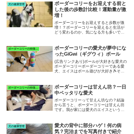
って様々な種類に分かれます。まずは、
ボーダーコリーをお迎えする前と
犬の健康管理
ボーダーコリーの種類...
した後の歩数計比較！運動量が激
増！
ボーダーコリーをお迎えすると歩数が激
増！？ボーダーコリーを迎えると生活が
どう変わるのか、気になる方も多いでし
ょう。私の場合、ボーダーコリーをお迎
えしてから見られた最も大きな変化は毎
日の「歩数の増加」と「生活リズムの改
ボーダーコリーの愛犬が夢中にな
ボーダーコリーの特徴と暮らし
善」です。お迎えする前と...
ったGiGwi（ギグウィ）ボール
(広告リンクあり)ボールが大好きな愛犬の
ボーダーコリーボーダーコリーである愛
犬、エイスはボール遊びが大好き🎾それ
ゆえ、毎回、新しいボールを買ってあげ
ると大興奮！笑数あるボールの中でも、
特に「ギグウィ (GiGwi)」というメーカー
ボーダーコリーは甘えん坊？一日
ボーダーコリーの特徴と暮らし
のボールが...
中ベッタリな愛犬
ボーダーコリーって甘えん坊なの？結論
から言うと、ボーダーコリーは甘えん坊
です。我が家には愛犬のエイスという名
前のボーダーコリー（３歳・オス）がい
ます。【愛犬のボーダーコリー、エイス
の紹介と運命的な出会い】はこちらお迎
愛犬の背中に部分ハゲ！何の病
犬の健康管理
えしてから、２年程ちまし...
気？完治までを写真付きで紹介