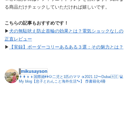
る商品だけチェックしていただければ嬉しいです。
こちらの記事もおすすめです！
▶︎
犬の無駄吠え防止首輪の効果とは？電気ショックなしの
正直レビュー
▶︎
【実録】ボーダーコリーあるある３選：その魅力とは？
mikusayson
👨‍👩‍👦‍👦国際婚👬🐶二児と1匹のママ
✈️2021.12〜Dubai🇦🇪
💻
My blog【息子とわんこと海外生活🐾】
📕書籍化4冊