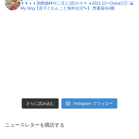
👨‍👩‍👦‍👦国際婚👬🐶二児と1匹のママ
✈️2021.12〜Dubai🇦🇪
💻
My blog【息子とわんこと海外生活🐾】
📕書籍化4冊
さらに読み込む
Instagram でフォロー
ニュースレターを購読する