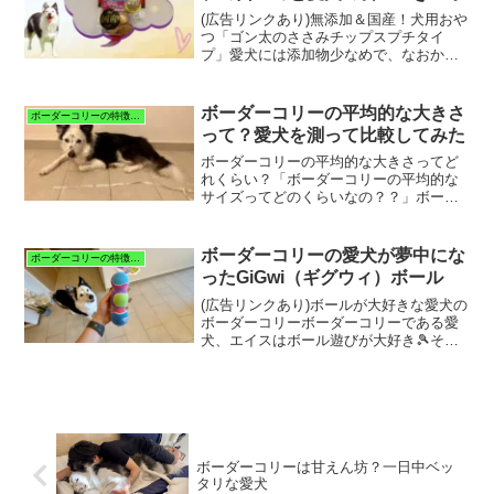
(広告リンクあり)無添加＆国産！犬用おや
つ「ゴン太のささみチップスプチタイ
プ」愛犬には添加物少なめで、なおかつ
美味しいおやつを食べさせてあげたい‥
そんな飼い主の要望を叶えてくれる犬用
おやつを発見！「ゴン太のささみチップ
ボーダーコリーの平均的な大きさ
ボーダーコリーの特徴と暮らし
ス」です。「ゴン太のさ...
って？愛犬を測って比較してみた
ボーダーコリーの平均的な大きさってど
れくらい？「ボーダーコリーの平均的な
サイズってどのくらいなの？？」ボーダ
ーコリーを飼ってみたい方や既に飼って
る方なら、一度は気になったことがある
のではないでしょうか？我が家もボーダ
ボーダーコリーの愛犬が夢中にな
ボーダーコリーの特徴と暮らし
ーコリーのエイスをお迎え...
ったGiGwi（ギグウィ）ボール
(広告リンクあり)ボールが大好きな愛犬の
ボーダーコリーボーダーコリーである愛
犬、エイスはボール遊びが大好き🎾それ
ゆえ、毎回、新しいボールを買ってあげ
ると大興奮！笑数あるボールの中でも、
特に「ギグウィ (GiGwi)」というメーカー
のボールが...
ボーダーコリーは甘えん坊？一日中ベッ
タリな愛犬