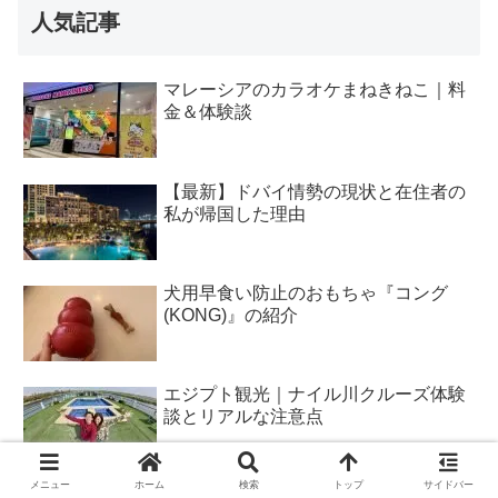
人気記事
マレーシアのカラオケまねきねこ｜料
金＆体験談
【最新】ドバイ情勢の現状と在住者の
私が帰国した理由
犬用早食い防止のおもちゃ『コング
(KONG)』の紹介
エジプト観光｜ナイル川クルーズ体験
談とリアルな注意点
メニュー
ホーム
検索
トップ
サイドバー
犬が靴やスリッパを噛む理由は？いた