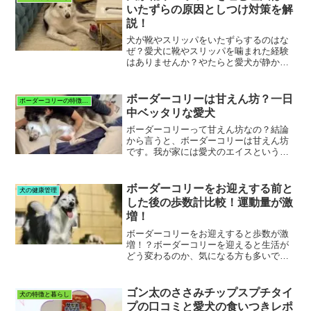
いたずらの原因としつけ対策を解
説！
犬が靴やスリッパをいたずらするのはな
ぜ？愛犬に靴やスリッパを噛まれた経験
はありませんか？やたらと愛犬が静かだ
なと思ったら「目を離したすきに靴やス
リッパがボロボロ！」なんてことも、犬
を飼っているとよくありますよね。実
ボーダーコリーは甘えん坊？一日
ボーダーコリーの特徴と暮らし
は、犬が靴やスリッパをいた...
中ベッタリな愛犬
ボーダーコリーって甘えん坊なの？結論
から言うと、ボーダーコリーは甘えん坊
です。我が家には愛犬のエイスという名
前のボーダーコリー（３歳・オス）がい
ます。【愛犬のボーダーコリー、エイス
の紹介と運命的な出会い】はこちらお迎
ボーダーコリーをお迎えする前と
犬の健康管理
えしてから、２年程ちまし...
した後の歩数計比較！運動量が激
増！
ボーダーコリーをお迎えすると歩数が激
増！？ボーダーコリーを迎えると生活が
どう変わるのか、気になる方も多いでし
ょう。私の場合、ボーダーコリーをお迎
えしてから見られた最も大きな変化は毎
日の「歩数の増加」と「生活リズムの改
ゴン太のささみチップスプチタイ
犬の特徴と暮らし
善」です。お迎えする前と...
プの口コミと愛犬の食いつきレポ