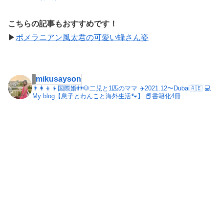
こちらの記事もおすすめです！
▶︎
ポメラニアン風太君の可愛い蜂さん姿
mikusayson
👨‍👩‍👦‍👦国際婚👬🐶二児と1匹のママ
✈️2021.12〜Dubai🇦🇪
💻
My blog【息子とわんこと海外生活🐾】
📕書籍化4冊