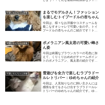
ク・ラッセル・テリアのシャーロットち
ゃんをご紹介します。シャーロットちゃ
んのプロフィールお名前：シャーロッ
まるでモデルさん！ファッション
可愛いわんちゃん特集
ト・スノードロップちゃん犬...
を楽しむトイプードルの杏ちゃん
今回は、様々なお洋服やコスチュームを
着こなすオシャレで可愛い女の子。トイ
プードルの杏ちゃんのご紹介です！トイ
プードル：杏ちゃんのプロフィールお名
前：杏(あんず)ちゃん犬種：トイプードル
性別：女の子生年月日：2024年5月20日
ポメラニアン風太君の可愛い蜂さ
可愛いわんちゃん特集
年齢：現在1歳...
ん姿
今回は綺麗なブラウンカラーの毛色に加
えて、くりくりおめめがチャームポイン
トのポメラニアン、風太君の紹介です。
風太君のプロフィールお名前：風太（ふ
うた）君犬種：ポメラニアン性別：男の
子生年月日：2021年 6月30日年齢：現在
雪遊びを全力で楽しむラブラドー
可愛いわんちゃん特集
3歳キュートな...
ルレトリバー：ゆめちゃんの紹介
今回は、人見知りなのに飼い主さんには
感情を全てをさらけ出すラブラドールレ
トリバーのゆめちゃんの紹介です。ゆめ
ちゃんのプロフィールお名前：ゆめちゃ
ん犬種：ラブラドールレトリバー性別：
女の子年齢：3歳(2025年 3月現在)感情を