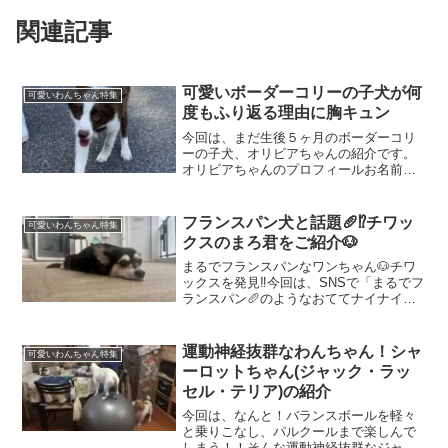
関連記事
可愛いボーダーコリーの子犬が何
可愛いわんちゃん特集
度もふり返る理由に胸キュン
今回は、まだ生後５ヶ月のボーダーコリ
ーの子犬、オリビアちゃんの紹介です。
オリビアちゃんのプロフィールお名前：
オリビアちゃん犬種：ボーダーコリー性
別：女の子生年月日：2024年10月20日年
齢：現在5ヶ月「ちゃんとついてきて
フランスパン犬と話題🥖⁉️チワッ
可愛いわんちゃん特集
る？」と確認する姿...
クスのまろ君をご紹介🐶
まるでフランスパンなワンちゃん🐶チワ
ックスを発見‼️今回は、SNSで「まるでフ
ランスパン🥖のようなおててナイナイ姿
🐾」を披露してくれているとっても可愛
いワンちゃん、まろ君のご紹介です！チ
ワックス：まろ君のプロフィールお名
運動神経抜群なわんちゃん！シャ
可愛いわんちゃん特集
前：まろ君犬種：チワ...
ーロットちゃん(ジャック・ラッ
セル・テリア)の紹介
今回は、なんと！バランスボールを軽々
と乗りこなし、パルクールまで楽しんで
しまう！！そんな運動神経抜群なジャッ