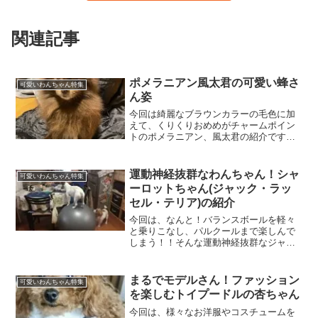
関連記事
ポメラニアン風太君の可愛い蜂さ
可愛いわんちゃん特集
ん姿
今回は綺麗なブラウンカラーの毛色に加
えて、くりくりおめめがチャームポイン
トのポメラニアン、風太君の紹介です。
風太君のプロフィールお名前：風太（ふ
うた）君犬種：ポメラニアン性別：男の
子生年月日：2021年 6月30日年齢：現在
運動神経抜群なわんちゃん！シャ
可愛いわんちゃん特集
3歳キュートな...
ーロットちゃん(ジャック・ラッ
セル・テリア)の紹介
今回は、なんと！バランスボールを軽々
と乗りこなし、パルクールまで楽しんで
しまう！！そんな運動神経抜群なジャッ
ク・ラッセル・テリアのシャーロットち
ゃんをご紹介します。シャーロットちゃ
んのプロフィールお名前：シャーロッ
まるでモデルさん！ファッション
可愛いわんちゃん特集
ト・スノードロップちゃん犬...
を楽しむトイプードルの杏ちゃん
今回は、様々なお洋服やコスチュームを