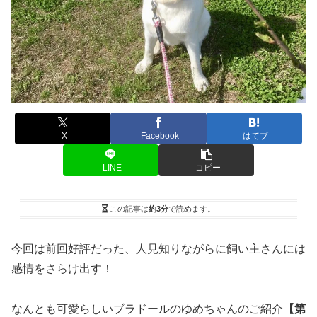
X
Facebook
はてブ
LINE
コピー
この記事は
約3分
で読めます。
今回は前回好評だった、人見知りながらに飼い主さんには
感情をさらけ出す！
なんとも可愛らしいブラドールのゆめちゃんのご紹介
【第