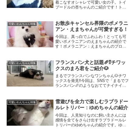
着こなすオシャレで可愛い女の子。トイ
プードルの杏ちゃんのご紹介です！トイ
プードル：杏ちゃんのプロフィールお名
前：杏(あんず)ちゃん犬種：トイプードル
性別：女の子生年月日：2024年5月20日
お散歩キャンセル界隈のポメラニ
可愛いわんちゃん特集
年齢：現在1歳...
アン・えまちゃんが可愛すぎる！
今回は、真っ白でふわふわ！とっても可
愛いポメラニアンのえまちゃんの紹介で
す！ポメラニアン：えまちゃんのプロフ
ィールお名前：えまちゃん犬種：ポメラ
ニアン性別：女の子生年月日：2023年9月
18日年齢：現在1歳お散歩キャンセル界
フランスパン犬と話題🥖⁉️チワッ
可愛いわんちゃん特集
隈！？持ち帰られ...
クスのまろ君をご紹介🐶
まるでフランスパンなワンちゃん🐶チワ
ックスを発見‼️今回は、SNSで「まるでフ
ランスパン🥖のようなおててナイナイ姿
🐾」を披露してくれているとっても可愛
いワンちゃん、まろ君のご紹介です！チ
ワックス：まろ君のプロフィールお名
雪遊びを全力で楽しむラブラドー
可愛いわんちゃん特集
前：まろ君犬種：チワ...
ルレトリバー：ゆめちゃんの紹介
今回は、人見知りなのに飼い主さんには
感情を全てをさらけ出すラブラドールレ
トリバーのゆめちゃんの紹介です。ゆめ
ちゃんのプロフィールお名前：ゆめちゃ
ん犬種：ラブラドールレトリバー性別：