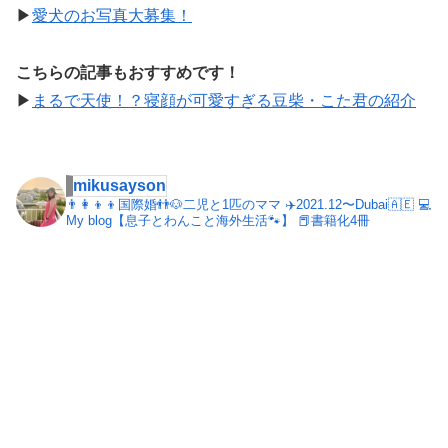
▶︎
愛犬のお写真大募集！
こちらの記事もおすすめです！
▶︎
まるで天使！？寝顔が可愛すぎる豆柴・こた君の紹介
mikusayson
👨‍👩‍👦‍👦国際婚👬🐶二児と1匹のママ
✈️2021.12〜Dubai🇦🇪
💻
My blog【息子とわんこと海外生活🐾】
📕書籍化4冊