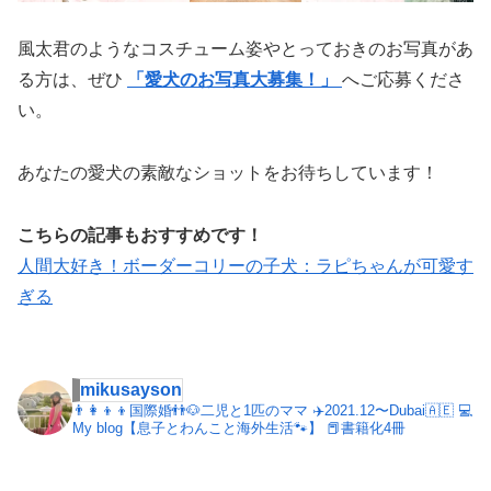
風太君のようなコスチューム姿やとっておきのお写真があ
る方は、ぜひ
「愛犬のお写真大募集！」
へご応募くださ
い。
あなたの愛犬の素敵なショットをお待ちしています！
こちらの記事もおすすめです！
人間大好き！ボーダーコリーの子犬：ラピちゃんが可愛す
ぎる
mikusayson
👨‍👩‍👦‍👦国際婚👬🐶二児と1匹のママ
✈️2021.12〜Dubai🇦🇪
💻
My blog【息子とわんこと海外生活🐾】
📕書籍化4冊