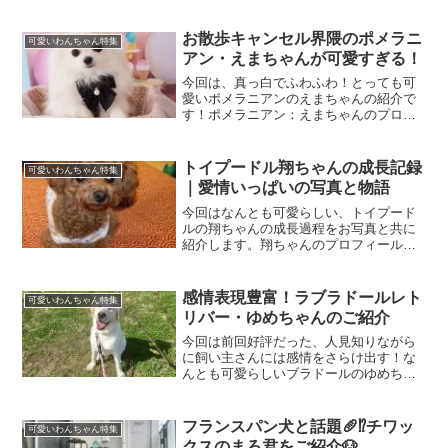
オリビアちゃん犬種：ボーダーコリー性
別：女の子生年月日：2024年10月20日年
齢：現在5ヶ月「ちゃんとついてきて
お散歩キャンセル界隈のポメラニ
可愛いわんちゃん特集
る？」と確認する姿...
アン・えまちゃんが可愛すぎる！
今回は、真っ白でふわふわ！とっても可
愛いポメラニアンのえまちゃんの紹介で
す！ポメラニアン：えまちゃんのプロフ
ィールお名前：えまちゃん犬種：ポメラ
ニアン性別：女の子生年月日：2023年9月
18日年齢：現在1歳お散歩キャンセル界
トイプードル翔ちゃんの成長記録
可愛いわんちゃん特集
隈！？持ち帰られ...
｜愛情いっぱいの写真と物語
今回はなんとも可愛らしい、トイプード
ルの翔ちゃんの成長過程をお写真と共に
紹介します。翔ちゃんのプロフィールお
名前：翔ちゃん犬種：トイプードル性
別：男の子生年月日：令和５年 ８月３１
日年齢：現在 １歳 ６ヶ月トイプードル：
感情表現豊富！ラブラドールレト
可愛いわんちゃん特集
翔ちゃんの生い立ちブ...
リバー・ゆめちゃんのご紹介
今回は前回好評だった、人見知りながら
に飼い主さんには感情をさらけ出す！な
んとも可愛らしいブラドールのゆめちゃ
んのご紹介【第二弾】です。▶︎第一弾目
の記事はこちら今回も、ラブラドールレ
トリバーのゆめちゃんの可愛さ全開の姿
フランスパン犬と話題🥖⁉️チワッ
可愛いわんちゃん特集
とともに、ラブの性格や...
クスのまろ君をご紹介🐶