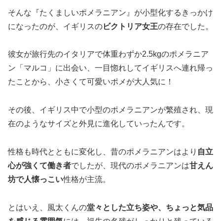
そんな『たくましいポメラニアン』が小型化するきっかけ
になったのが、イギリスの
ビクトリア女王
の存在でした。
彼女が旅行先のイタリアで体重わずか2.5kgのポメラニア
ン「マルコ」に出会い、一目惚れしてイギリスへ連れ帰っ
たことから、小さくて可愛いポメが大人気に！
その後、イギリス中で小型のポメラニアンが繁殖され、現
在のようなサイズと外見に進化していったんです。
性格も時代とともに変化し、昔のポメラニアンはより
自立
心が強くて働き者
でしたが、現代のポメラニアンは
甘えん
坊で人懐っこい
性格が主流。
とはいえ、風太くんの
堂々とした立ち姿や、ちょっと気品