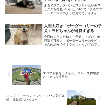
まるでフランスパンなワンちゃん🐶チワ
ックスを発見‼️今回は、SNSで「まるでフ
ランスパン🥖のようなおててナイナイ姿
🐾」を披露してくれているとっても可愛
いワンちゃん、まろ君のご紹介です！チ
ワックス：まろ君のプロフィールお名
人間大好き！ボーダーコリーの子
可愛いわんちゃん特集
前：まろ君犬種：チワ...
犬：ラピちゃんが可愛すぎる
今回はまだまだ幼く、元気いっぱい、無
邪気で可愛い、ボーダーコリーのラピち
ゃんの紹介です！ラピちゃんのプロフィ
ールお名前：ラピちゃん犬種：ボーダー
コリー性別：女の子生年月日：2024年11
月23日年齢：現在 4ヶ月動物病院でもし
っぽブンブン！...
エジプト観光｜ナイル川クルーズ体験談
とリアルな注意点
エジプト モーベンピック アスワン宿泊体
験｜注意点もレビュー