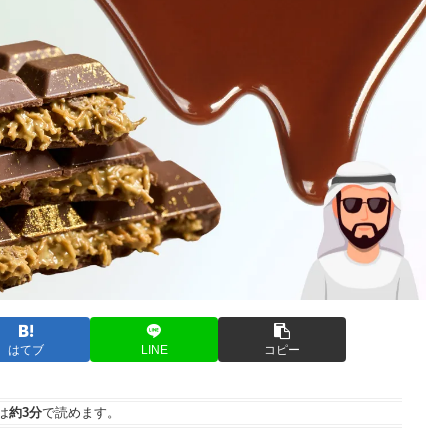
はてブ
LINE
コピー
は
約3分
で読めます。