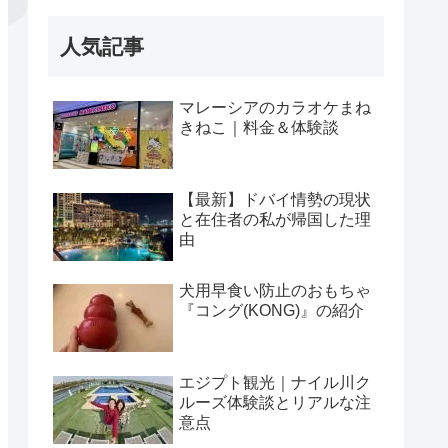
人気記事
マレーシアのカラオケまね
きねこ｜料金＆体験談
【最新】ドバイ情勢の現状
と在住者の私が帰国した理
由
犬用早食い防止のおもちゃ
『コング(KONG)』の紹介
エジプト観光｜ナイル川ク
ルーズ体験談とリアルな注
意点