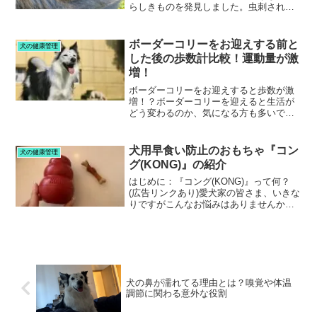
らしきものを発見しました。虫刺されな
のか？痒そうに歯でカミカミする素振り
も‥。心配だったので動物病院に連れて
いってわかった原因と治療方法、完治に
ボーダーコリーをお迎えする前と
犬の健康管理
至るまでの期間や経緯をお...
した後の歩数計比較！運動量が激
増！
ボーダーコリーをお迎えすると歩数が激
増！？ボーダーコリーを迎えると生活が
どう変わるのか、気になる方も多いでし
ょう。私の場合、ボーダーコリーをお迎
えしてから見られた最も大きな変化は毎
日の「歩数の増加」と「生活リズムの改
犬用早食い防止のおもちゃ『コン
犬の健康管理
善」です。お迎えする前と...
グ(KONG)』の紹介
はじめに：『コング(KONG)』って何？
(広告リンクあり)愛犬家の皆さま、いきな
りですがこんなお悩みはありませんか？
愛犬が次から次へと、おやつをねだって
きて、キリがない‥愛犬の退屈そうな時
間を減らしてあげたいおやつをあげたい
けど、太ってしま...
犬の鼻が濡れてる理由とは？嗅覚や体温
調節に関わる意外な役割