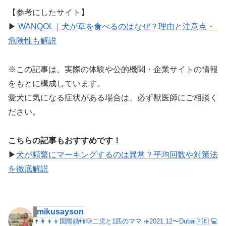
【参考にしたサイト】
▶︎
WANQOL｜犬が草を食べるのはなぜ？理由と注意点・
危険性も解説
※この記事は、実際の体験や公的機関・企業サイトの情報
をもとに構成しています。
愛犬に気になる症状がある場合は、必ず獣医師にご相談く
ださい。
こちらの記事もおすすめです！
▶︎
犬が頻繁にマーキングするのは異常？平均回数や対策法
を徹底解説
mikusayson
👨‍👩‍👦‍👦国際婚👬🐶二児と1匹のママ
✈️2021.12〜Dubai🇦🇪
💻