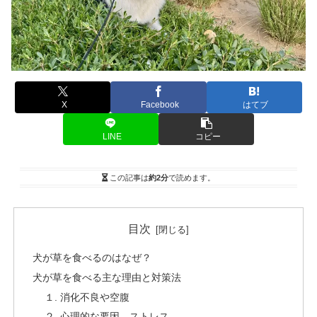
X
Facebook
はてブ
LINE
コピー
この記事は
約2分
で読めます。
目次
犬が草を食べるのはなぜ？
犬が草を食べる主な理由と対策法
１. 消化不良や空腹
２. 心理的な要因、ストレス