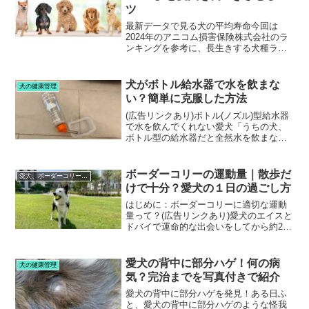
ツ
最新データで見る犬の平均寿命今回は
2024年のアニコム損害保険株式会社のラ
ンキングを参考に、長生きする犬種ラン
キングTOP５を解説！加えて、小型犬が
長生きする傾向にある理由や、愛犬を長
生きさせるコツもお届けするので、ぜひ
犬がボトル給水器で水を飲まな
犬の健康管理
最後までお付き合いく...
い？簡単に克服した方法
(広告リンクあり)ボトル(ノズル)型給水器
で水を飲んでくれない愛犬「うちの犬、
ボトル型の給水器だと全然水を飲まな
い…」実はこれ、かなり多い悩みです。
我が家の愛犬も最初はまったく飲まず、
このままだとクレートで過ごしてもらい
ボーダーコリーの運動量｜散歩だ
愛犬、ボーダーコリーのエイスとの日々
際に心配なレベルでし...
けで十分？愛犬の１日の過ごし方
はじめに：ボーダーコリーに適切な運動
量って？(広告リンクあり)愛犬のエイスと
ドバイで運命的な出会いをしてから約2年
半‥。▶︎私とエイスの運命的な出会いは
こちらから「ボーダーコリーってどのく
らい運動量が必要なの？」飼い始めたば
愛犬の背中に部分ハゲ！何の病
犬の健康管理
かりの頃、私も皆...
気？完治までを写真付きで紹介
愛犬の背中に部分ハゲを発見！ある日ふ
と、愛犬の背中に部分ハゲのような怪我