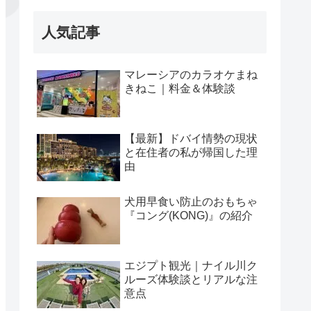
人気記事
マレーシアのカラオケまね
きねこ｜料金＆体験談
【最新】ドバイ情勢の現状
と在住者の私が帰国した理
由
犬用早食い防止のおもちゃ
『コング(KONG)』の紹介
エジプト観光｜ナイル川ク
ルーズ体験談とリアルな注
意点