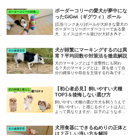
の可愛いムードメーカーです。▶︎『愛犬
のボーダーコリー、エイスの紹介と運命
ボーダーコリーの愛犬が夢中にな
ボーダーコリーの特徴と暮らし
的な出会い』はこちら。...
ったGiGwi（ギグウィ）ボール
(広告リンクあり)ボールが大好きな愛犬の
ボーダーコリーボーダーコリーである愛
犬、エイスはボール遊びが大好き🎾それ
ゆえ、毎回、新しいボールを買ってあげ
ると大興奮！笑数あるボールの中でも、
特に「ギグウィ (GiGwi)」というメーカー
犬が頻繁にマーキングするのは異
犬の健康管理
のボールが...
常？平均回数や対策法を徹底解説
犬のマーキングとは？攻撃性にも関わ
る？犬のマーキングとは、尿を使って自
分の縄張りや存在を主張する行為です。
特に、オス犬によく見られ、散歩中や家
の中でも過度なマーキングをすることが
あります。我が家の愛犬のボーダーコリ
【初心者必見】飼いやすい犬種
犬の特徴と暮らし
ー(オス)も散歩中に隙を見...
TOP3＆後悔しない選び方
飼いやすい犬種の選び方犬を飼ううえで
「飼いやすい」と感じるポイントは人に
よって異なりますが、以下のようなポイ
ントが考慮されるでしょう。被毛の手入
れ：ブラッシングの頻度しつけのしやす
さ：知能が高く、指示を理解しやすいか
犬用食器にできるぬめりの正体と
犬の健康管理
性格・気質：穏やかでしつ...
は？正しい洗い方を解説