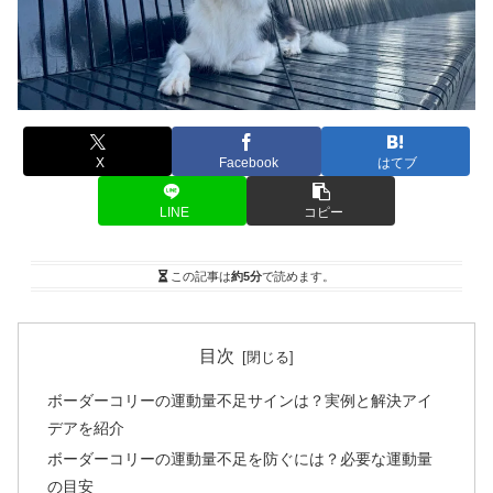
X
Facebook
はてブ
LINE
コピー
この記事は
約5分
で読めます。
目次
ボーダーコリーの運動量不足サインは？実例と解決アイ
デアを紹介
ボーダーコリーの運動量不足を防ぐには？必要な運動量
の目安