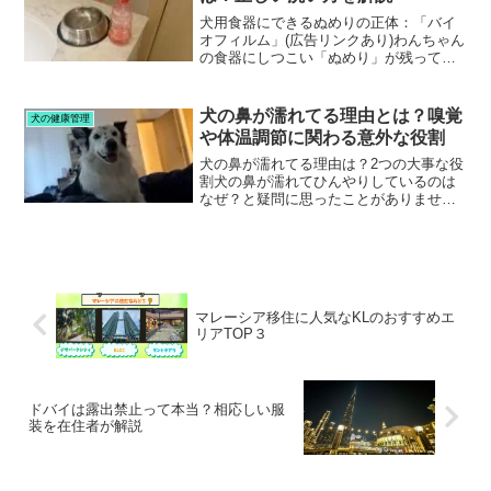
犬用食器にできるぬめりの正体：「バイ
オフィルム」(広告リンクあり)わんちゃん
の食器にしつこい「ぬめり」が残ってし
まうことってありませんか？実は、あの
「ぬめり」の正体は、「バイオフィル
ム」という細菌の膜なんです。人間と同
犬の鼻が濡れてる理由とは？嗅覚
犬の健康管理
じく、犬の口の中にも多...
や体温調節に関わる意外な役割
犬の鼻が濡れてる理由は？2つの大事な役
割犬の鼻が濡れてひんやりしているのは
なぜ？と疑問に思ったことがありません
か？実は、それには、大切な理由があり
ます。今回は犬の鼻が濡れてる理由と、
健康チェックのポイントを解説します。
理由① 優れた嗅覚を発...
マレーシア移住に人気なKLのおすすめエ
リアTOP３
ドバイは露出禁止って本当？相応しい服
装を在住者が解説