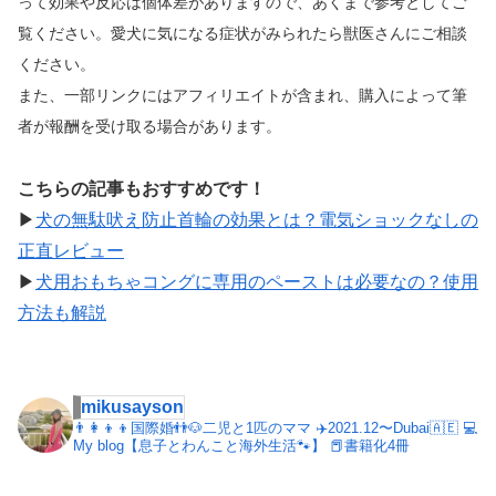
って効果や反応は個体差がありますので、あくまで参考としてご
覧ください。
愛犬に気になる症状がみられたら獣医さんにご相談
ください。
また、一部リンクにはアフィリエイトが含まれ、購入によって筆
者が報酬を受け取る場合があります。
こちらの記事もおすすめです！
▶︎
犬の無駄吠え防止首輪の効果とは？電気ショックなしの
正直レビュー
▶︎
犬用おもちゃコングに専用のペーストは必要なの？使用
方法も解説
mikusayson
👨‍👩‍👦‍👦国際婚👬🐶二児と1匹のママ
✈️2021.12〜Dubai🇦🇪
💻
My blog【息子とわんこと海外生活🐾】
📕書籍化4冊