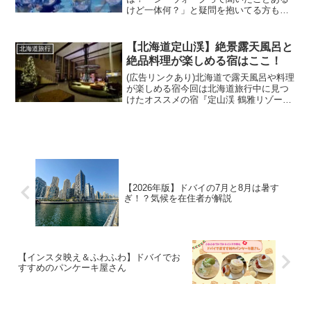
けど一体何？」と疑問を抱いてる方も多
いのではないでしょうか？シーウォーク
とは、大きなヘルメットを被って海の下
で水中散歩が楽しめちゃうアクティビテ
【北海道定山渓】絶景露天風呂と
北海道旅行
ィです！それゆえ、「Hel...
絶品料理が楽しめる宿はここ！
(広告リンクあり)北海道で露天風呂や料理
が楽しめる宿今回は北海道旅行中に見つ
けたオススメの宿『定山渓 鶴雅リゾート
スパ 森の謌』の紹介です！結論から言い
ますと、『定山渓 鶴雅リゾートスパ 森の
謌』は‥露天風呂＆温泉◎食事◎客室か
らの眺め広く...
【2026年版】ドバイの7月と8月は暑す
ぎ！？気候を在住者が解説
【インスタ映え＆ふわふわ】ドバイでお
すすめのパンケーキ屋さん