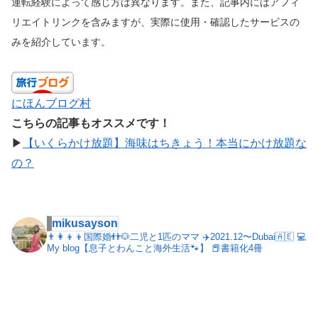
運転経験によって感じ方は異なります。また、記事内にはアフィ
リエイトリンクを含みますが、実際に使用・確認したサービスの
みを紹介しています。
にほんブログ村
こちらの記事もオススメです！
▶︎
【いくらかけ放題】海味はちきょう！本当にかけ放題な
の？
mikusayson
👨‍👩‍👦‍👦国際婚👬🐶二児と1匹のママ
✈️2021.12〜Dubai🇦🇪
💻
My blog【息子とわんこと海外生活🐾】
📕書籍化4冊