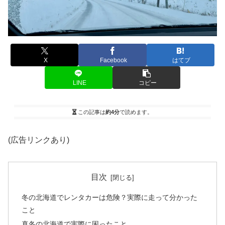
X
Facebook
はてブ
LINE
コピー
この記事は
約4分
で読めます。
(広告リンクあり)
目次
冬の北海道でレンタカーは危険？実際に走って分かった
こと
真冬の北海道で実際に困ったこと