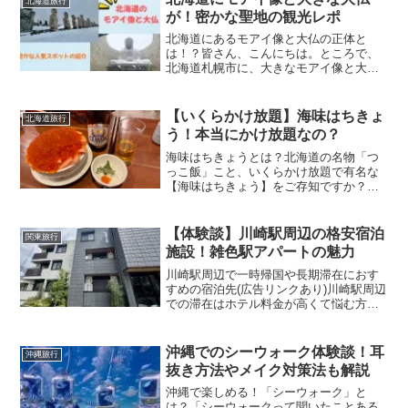
北海道旅行
と、気になるパン屋さんを発...
が！密かな聖地の観光レポ
北海道にあるモアイ像と大仏の正体と
は！？皆さん、こんにちは。ところで、
北海道札幌市に、大きなモアイ像と大仏
があるのをご存知ですか？実は、モアイ
像と大仏の正体は、【真駒内滝野霊園】
というお墓のシンボルなんです。お墓と
【いくらかけ放題】海味はちきょ
北海道旅行
聞いてしまうと、「観光しに...
う！本当にかけ放題なの？
海味はちきょうとは？北海道の名物「つ
っこ飯」こと、いくらかけ放題で有名な
【海味はちきょう】をご存知ですか？私
はいくらが昔から大好物で、いつだかの
テレビ番組で目にしてから、曖昧な記憶
の中ではありますが、「いくらをどんぶ
【体験談】川崎駅周辺の格安宿泊
関東旅行
りから溢れるほどによそっ...
施設！雑色駅アパートの魅力
川崎駅周辺で一時帰国や長期滞在におす
すめの宿泊先(広告リンクあり)川崎駅周辺
での滞在はホテル料金が高くて悩む方も
多いはず。一時帰国や出張、さらには数
週間〜数ヶ月の長期滞在でも「もっと安
く快適に泊まれる格安の場所はないか
沖縄でのシーウォーク体験談！耳
沖縄旅行
な？」と探している方は...
抜き方法やメイク対策法も解説
沖縄で楽しめる！「シーウォーク」と
は？「シーウォークって聞いたことある