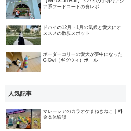
【We Asian Hall】ドバイの手頃なアジ
ア系フードコートの食レポ
ドバイの12月・1月の気候と愛犬にオ
ススメの散歩スポット
ボーダーコリーの愛犬が夢中になった
GiGwi（ギグウィ）ボール
人気記事
マレーシアのカラオケまねきねこ｜料
金＆体験談