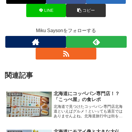
LINE
コピー
Miku Saysonをフォローする
関連記事
北海道にコッペパン専門店！？
北海道旅行
「こっぺ屋」の食レポ
北海道で見つけたコッペパン専門店北海
道といえばグルメ！といっても過言では
ありませんよね。北海道旅行中は街を歩
いているだけでも気になるお店に遭遇し
ます。そんな中、ショッピングモールの
サッポロファクトリーを散策している
北海道にモアイ像と大きな大仏